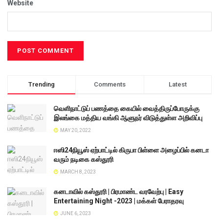
Website
Trending
Comments
Latest
வெளிநாட்டுப் பணத்தை கையில் வைத்திருப்போருக்கு
இலங்கை மத்திய வங்கி ஆளுநர் விடுத்துள்ள அறிவிப்பு
MAY 20, 2022
ஈஸி24நியூஸ் ஏற்பாட்டில் கிருபா பிள்ளை அழைப்பில் கனடா
வரும் நடிகை கஸ்தூரி
MARCH 8, 2023
கனடாவில் கஸ்தூரி | பிரமாண்ட வரவேற்பு | Easy
Entertaining Night -2023 | மக்கள் பேராதரவு
JUNE 6, 2023