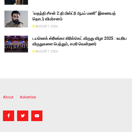
‘வதந்தி சீசன் 2:தி மிஸ்ட்ரி ஆஃப் மணி” இணையத்
தொடர் விமர்சனம்
AUGUST 7, 2026
டயலொக் ஸ்ரீலங்கா கிரிக்கெட் விருது விழா 2025 : உயரிய
விருதுகளை பெத்தும், சமரி வென்றனர்
AUGUST 7, 2026
About
Advertise