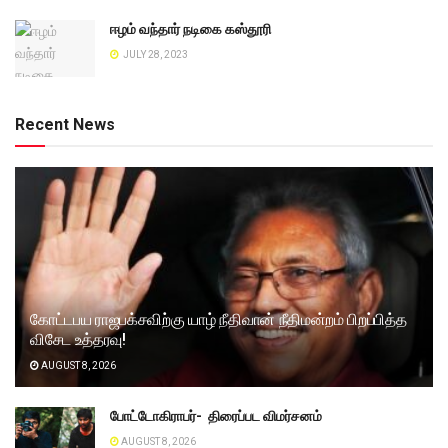
ஈழம் வந்தார் நடிகை கஸ்தூரி
JULY 28, 2023
Recent News
கோட்டபய ராஜபக்சவிற்கு யாழ் நீதிவான் நீதிமன்றம் பிறப்பித்த
விசேட உத்தரவு!
AUGUST 8, 2026
போட்டோகிராபர்- ‌ திரைப்பட விமர்சனம்
AUGUST 8, 2026