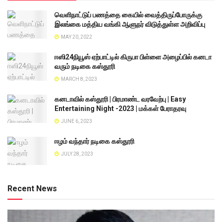
வெளிநாட்டுப் பணத்தை கையில் வைத்திருப்போருக்கு
இலங்கை மத்திய வங்கி ஆளுநர் விடுத்துள்ள அறிவிப்பு
MAY 20, 2022
ஈஸி24நியூஸ் ஏற்பாட்டில் கிருபா பிள்ளை அழைப்பில் கனடா
வரும் நடிகை கஸ்தூரி
MARCH 8, 2023
கனடாவில் கஸ்தூரி | பிரமாண்ட வரவேற்பு | Easy
Entertaining Night -2023 | மக்கள் பேராதரவு
JUNE 6, 2023
ஈழம் வந்தார் நடிகை கஸ்தூரி
JULY 28, 2023
Recent News