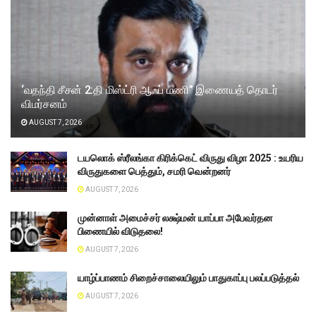
‘வதந்தி சீசன் 2:தி மிஸ்ட்ரி ஆஃப் மணி” இணையத் தொடர்
விமர்சனம்
AUGUST 7, 2026
டயலொக் ஸ்ரீலங்கா கிரிக்கெட் விருது விழா 2025 : உயரிய
விருதுகளை பெத்தும், சமரி வென்றனர்
AUGUST 7, 2026
முன்னாள் அமைச்சர் லக்ஷ்மன் யாப்பா அபேவர்தன
பிணையில் விடுதலை!
AUGUST 7, 2026
யாழ்ப்பாணம் சிறைச்சாலையிலும் பாதுகாப்பு பலப்படுத்தல்
AUGUST 7, 2026