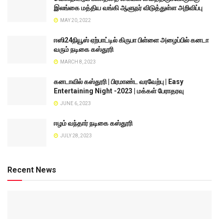
இலங்கை மத்திய வங்கி ஆளுநர் விடுத்துள்ள அறிவிப்பு
MAY 20, 2022
ஈஸி24நியூஸ் ஏற்பாட்டில் கிருபா பிள்ளை அழைப்பில் கனடா
வரும் நடிகை கஸ்தூரி
MARCH 8, 2023
கனடாவில் கஸ்தூரி | பிரமாண்ட வரவேற்பு | Easy
Entertaining Night -2023 | மக்கள் பேராதரவு
JUNE 6, 2023
ஈழம் வந்தார் நடிகை கஸ்தூரி
JULY 28, 2023
Recent News