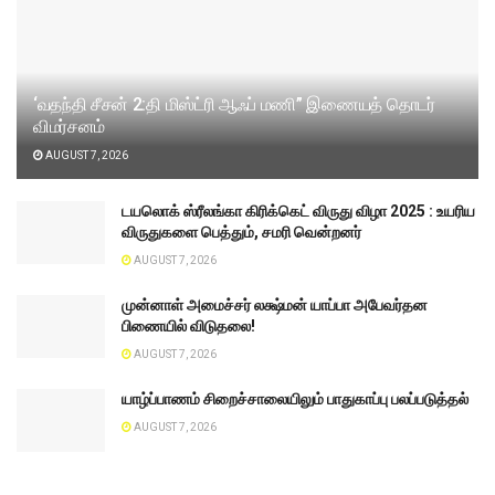
‘வதந்தி சீசன் 2:தி மிஸ்ட்ரி ஆஃப் மணி” இணையத் தொடர்
விமர்சனம்
AUGUST 7, 2026
டயலொக் ஸ்ரீலங்கா கிரிக்கெட் விருது விழா 2025 : உயரிய
விருதுகளை பெத்தும், சமரி வென்றனர்
AUGUST 7, 2026
முன்னாள் அமைச்சர் லக்ஷ்மன் யாப்பா அபேவர்தன
பிணையில் விடுதலை!
AUGUST 7, 2026
யாழ்ப்பாணம் சிறைச்சாலையிலும் பாதுகாப்பு பலப்படுத்தல்
AUGUST 7, 2026