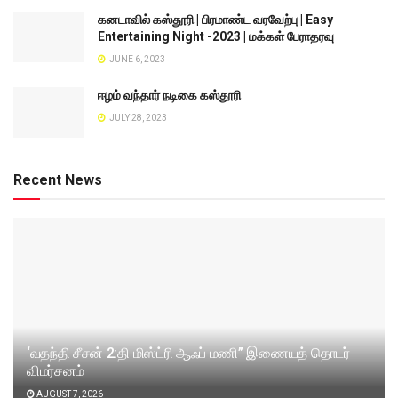
கனடாவில் கஸ்தூரி | பிரமாண்ட வரவேற்பு | Easy
Entertaining Night -2023 | மக்கள் பேராதரவு
JUNE 6, 2023
ஈழம் வந்தார் நடிகை கஸ்தூரி
JULY 28, 2023
Recent News
‘வதந்தி சீசன் 2:தி மிஸ்ட்ரி ஆஃப் மணி” இணையத் தொடர்
விமர்சனம்
AUGUST 7, 2026