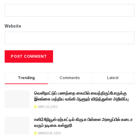
Website
Trending
Comments
Latest
வெளிநாட்டுப் பணத்தை கையில் வைத்திருப்போருக்கு
இலங்கை மத்திய வங்கி ஆளுநர் விடுத்துள்ள அறிவிப்பு
MAY 20, 2022
ஈஸி24நியூஸ் ஏற்பாட்டில் கிருபா பிள்ளை அழைப்பில் கனடா
வரும் நடிகை கஸ்தூரி
MARCH 8, 2023