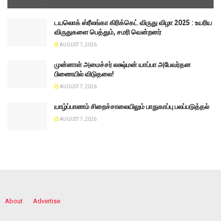
டயலொக் ஸ்ரீலங்கா கிரிக்கெட் விருது விழா 2025 : உயரிய
விருதுகளை பெத்தும், சமரி வென்றனர்
AUGUST 7, 2026
முன்னாள் அமைச்சர் லக்ஷ்மன் யாப்பா அபேவர்தன
பிணையில் விடுதலை!
AUGUST 7, 2026
யாழ்ப்பாணம் சிறைச்சாலையிலும் பாதுகாப்பு பலப்படுத்தல்
AUGUST 7, 2026
About
Advertise