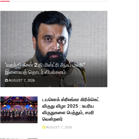
‘வதந்தி சீசன் 2:தி மிஸ்ட்ரி ஆஃப் மணி”
இணையத் தொடர் விமர்சனம்
AUGUST 7, 2026
டயலொக் ஸ்ரீலங்கா கிரிக்கெட்
விருது விழா 2025 : உயரிய
விருதுகளை பெத்தும், சமரி
வென்றனர்
AUGUST 7, 2026