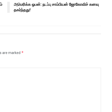
ம்
அமெரிக்க ஒபன்: நடப்பு சாம்பியன் ஜோகோவிச் கனவு
தகர்ந்தது!
*
ds are marked