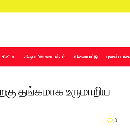
சினிமா
கிருபா பிள்ளை பக்கம்
விளையாட்டு
புகைப்படங்க
ிறகு தங்கமாக உருமாறிய
0