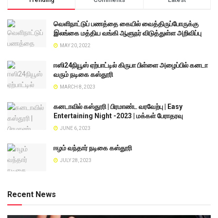
வெளிநாட்டுப் பணத்தை கையில் வைத்திருப்போருக்கு
இலங்கை மத்திய வங்கி ஆளுநர் விடுத்துள்ள அறிவிப்பு
MAY 20, 2022
ஈஸி24நியூஸ் ஏற்பாட்டில் கிருபா பிள்ளை அழைப்பில் கனடா
வரும் நடிகை கஸ்தூரி
MARCH 8, 2023
கனடாவில் கஸ்தூரி | பிரமாண்ட வரவேற்பு | Easy
Entertaining Night -2023 | மக்கள் பேராதரவு
JUNE 6, 2023
ஈழம் வந்தார் நடிகை கஸ்தூரி
JULY 28, 2023
Recent News