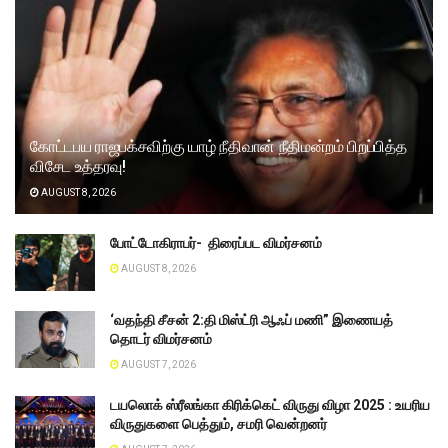
கோட்டபய ராஜபக்சவிற்கு யாழ் நீதிவான் நீதிமன்றம் பிறப்பித்த
விசேட உத்தரவு!
AUGUST 8, 2026
போட்டோகிராபர்- ‌ திரைப்பட விமர்சனம்
AUGUST 8, 2026
‘வதந்தி சீசன் 2:தி மிஸ்ட்ரி ஆஃப் மணி” இணையத்
தொடர் விமர்சனம்
AUGUST 7, 2026
டயலொக் ஸ்ரீலங்கா கிரிக்கெட் விருது விழா 2025 : உயரிய
விருதுகளை பெத்தும், சமரி வென்றனர்