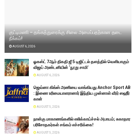
குட்டிமணி – தங்கத்துரைக்கு சிலை அமைப்பதற்கான தடை
நீக்கம்!
AUGUST 6, 2026
ஓகஸ்ட் 7ஆம் திகதி ஜீ 5 டிஜிட்டல் தளத்தில் வெளியாகும்
விஜய் அண்டனியின் ‘நூறு சாமி’
AUGUST 6, 2026
ஜெவ்னா கிங்ஸ் அணியை வாங்கியது Anchor Sport AB
: இணை உரிமையாளரானார் இந்திய முன்னாள் வீரர் ஸஹீர்
கான்
AUGUST 5, 2026
நான்கு மாகாணங்களில் எலிக்காய்ச்சல் அபாயம்; சுகாதார
பரிசோதகர்கள் சங்கம் எச்சரிக்கை!
AUGUST 5, 2026