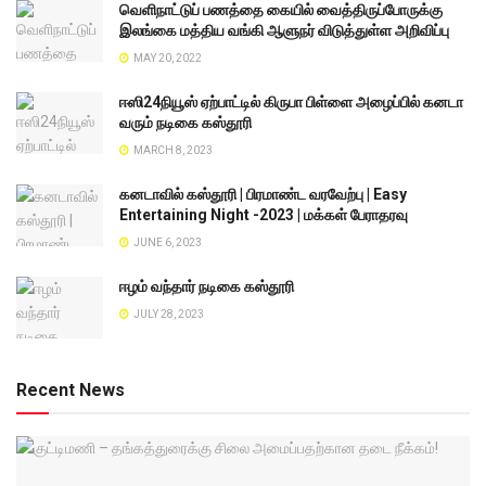
வெளிநாட்டுப் பணத்தை கையில் வைத்திருப்போருக்கு
இலங்கை மத்திய வங்கி ஆளுநர் விடுத்துள்ள அறிவிப்பு
MAY 20, 2022
ஈஸி24நியூஸ் ஏற்பாட்டில் கிருபா பிள்ளை அழைப்பில் கனடா
வரும் நடிகை கஸ்தூரி
MARCH 8, 2023
கனடாவில் கஸ்தூரி | பிரமாண்ட வரவேற்பு | Easy
Entertaining Night -2023 | மக்கள் பேராதரவு
JUNE 6, 2023
ஈழம் வந்தார் நடிகை கஸ்தூரி
JULY 28, 2023
Recent News