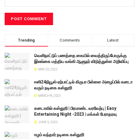
Trending
Comments
Latest
வெளிநாட்டுப் பணத்தை கையில் வைத்திருப்போருக்கு
இலங்கை மத்திய வங்கி ஆளுநர் விடுத்துள்ள அறிவிப்பு
MAY 20, 2022
ஈஸி24நியூஸ் ஏற்பாட்டில் கிருபா பிள்ளை அழைப்பில் கனடா
வரும் நடிகை கஸ்தூரி
MARCH 8, 2023
கனடாவில் கஸ்தூரி | பிரமாண்ட வரவேற்பு | Easy
Entertaining Night -2023 | மக்கள் பேராதரவு
JUNE 6, 2023
ஈழம் வந்தார் நடிகை கஸ்தூரி