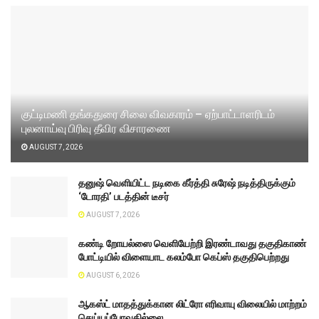
குட்டிமணி தங்கதுரை சிலை விவகாரம் – ஏற்பாட்டாளரிடம்
புலனாய்வு பிரிவு தீவிர விசாரணை
AUGUST 7, 2026
தனுஷ் வெளியிட்ட நடிகை கீர்த்தி சுரேஷ் நடித்திருக்கும்
‘டோரதி’ படத்தின் டீசர்
AUGUST 7, 2026
கண்டி றோயல்ஸை வெளியேற்றி இரண்டாவது தகுதிகாண்
போட்டியில் விளையாட கலம்போ கெப்ஸ் தகுதிபெற்றது
AUGUST 6, 2026
ஆகஸ்ட் மாதத்துக்கான லிட்ரோ எரிவாயு விலையில் மாற்றம்
செய்யப்போவதில்லை