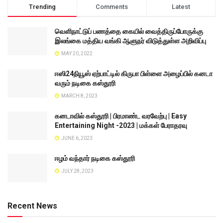
Trending
Comments
Latest
வெளிநாட்டுப் பணத்தை கையில் வைத்திருப்போருக்கு
இலங்கை மத்திய வங்கி ஆளுநர் விடுத்துள்ள அறிவிப்பு
MAY 20, 2022
ஈஸி24நியூஸ் ஏற்பாட்டில் கிருபா பிள்ளை அழைப்பில் கனடா
வரும் நடிகை கஸ்தூரி
MARCH 8, 2023
கனடாவில் கஸ்தூரி | பிரமாண்ட வரவேற்பு | Easy
Entertaining Night -2023 | மக்கள் பேராதரவு
JUNE 6, 2023
ஈழம் வந்தார் நடிகை கஸ்தூரி
JULY 28, 2023
Recent News