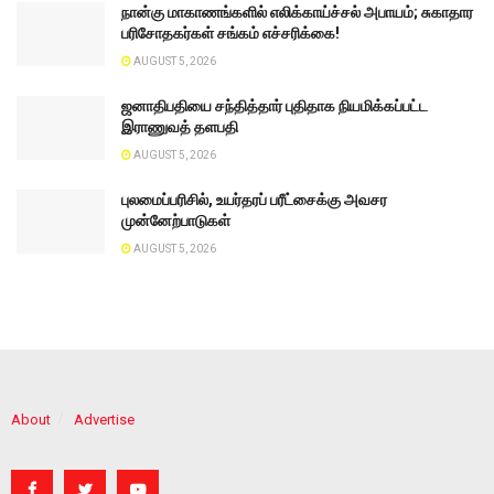
நான்கு மாகாணங்களில் எலிக்காய்ச்சல் அபாயம்; சுகாதார
பரிசோதகர்கள் சங்கம் எச்சரிக்கை!
AUGUST 5, 2026
ஜனாதிபதியை சந்தித்தார் புதிதாக நியமிக்கப்பட்ட
இராணுவத் தளபதி
AUGUST 5, 2026
புலமைப்பரிசில், உயர்தரப் பரீட்சைக்கு அவசர
முன்னேற்பாடுகள்
AUGUST 5, 2026
About
Advertise