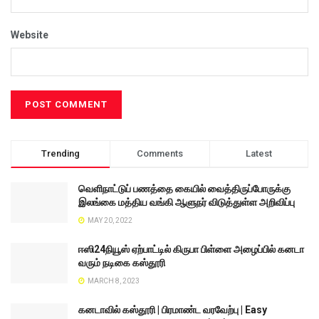
Website
Trending
Comments
Latest
வெளிநாட்டுப் பணத்தை கையில் வைத்திருப்போருக்கு
இலங்கை மத்திய வங்கி ஆளுநர் விடுத்துள்ள அறிவிப்பு
MAY 20, 2022
ஈஸி24நியூஸ் ஏற்பாட்டில் கிருபா பிள்ளை அழைப்பில் கனடா
வரும் நடிகை கஸ்தூரி
MARCH 8, 2023
கனடாவில் கஸ்தூரி | பிரமாண்ட வரவேற்பு | Easy