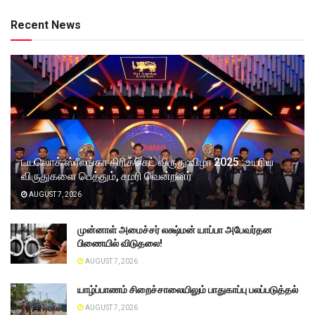
Recent News
டயலொக் ஸ்ரீலங்கா கிரிக்கெட் விருது விழா 2025 : உயரிய
விருதுகளை பெத்தும், சமரி வென்றனர்
AUGUST 7, 2026
முன்னாள் அமைச்சர் லக்ஷ்மன் யாப்பா அபேவர்தன
பிணையில் விடுதலை!
AUGUST 7, 2026
யாழ்ப்பாணம் சிறைச்சாலையிலும் பாதுகாப்பு பலப்படுத்தல்
AUGUST 7, 2026