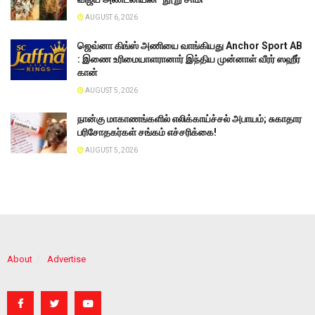
AUGUST 6, 2026
ஜெவ்னா கிங்ஸ் அணியை வாங்கியது Anchor Sport AB
: இணை உரிமையாளரானார் இந்திய முன்னாள் வீரர் ஸஹீர்
கான்
AUGUST 5, 2026
நான்கு மாகாணங்களில் எலிக்காய்ச்சல் அபாயம்; சுகாதார
பரிசோதகர்கள் சங்கம் எச்சரிக்கை!
AUGUST 5, 2026
About
Advertise