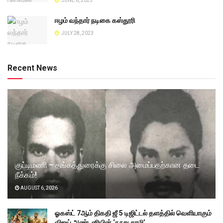
JUNE 6, 2023
ஈழம் வந்தார் நடிகை கஸ்தூரி
JULY 28, 2023
Recent News
குட்டிமணி – தங்கத்துரைக்கு சிலை அமைப்பதற்கான தடை
நீக்கம்!
AUGUST 6, 2026
ஓகஸ்ட் 7ஆம் திகதி ஜீ 5 டிஜிட்டல் தளத்தில் வெளியாகும்
விஜய் அண்டனியின் ‘நூறு சாமி’