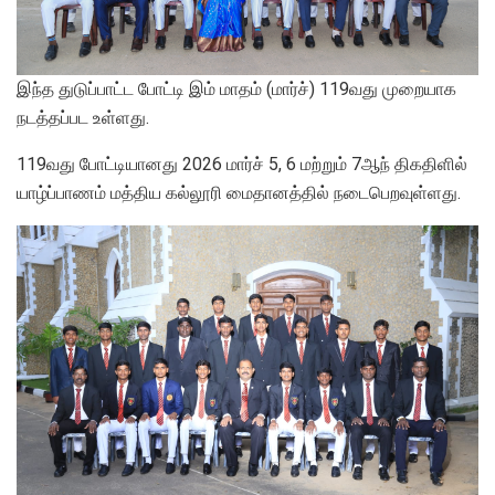
இந்த துடுப்பாட்ட போட்டி இம் மாதம் (மார்ச்) 119வது முறையாக
நடத்தப்பட உள்ளது.
119வது போட்டியானது 2026 மார்ச் 5, 6 மற்றும் 7ஆந் திகதிளில்
யாழ்ப்பாணம் மத்திய கல்லூரி மைதானத்தில் நடைபெறவுள்ளது.