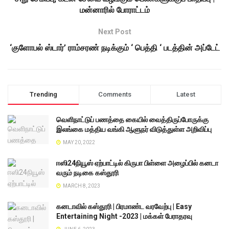
மன்னாரில் போராட்டம்
Next Post
‘குளோபல் ஸ்டார்’ ராம்சரண் நடிக்கும் ‘ பெத்தி ‘ படத்தின் அப்டேட்
Trending
Comments
Latest
வெளிநாட்டுப் பணத்தை கையில் வைத்திருப்போருக்கு
இலங்கை மத்திய வங்கி ஆளுநர் விடுத்துள்ள அறிவிப்பு
MAY 20, 2022
ஈஸி24நியூஸ் ஏற்பாட்டில் கிருபா பிள்ளை அழைப்பில் கனடா
வரும் நடிகை கஸ்தூரி
MARCH 8, 2023
கனடாவில் கஸ்தூரி | பிரமாண்ட வரவேற்பு | Easy
Entertaining Night -2023 | மக்கள் பேராதரவு