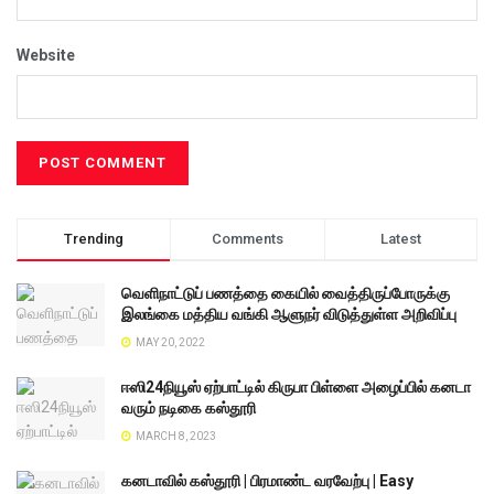
Website
Trending
Comments
Latest
வெளிநாட்டுப் பணத்தை கையில் வைத்திருப்போருக்கு
இலங்கை மத்திய வங்கி ஆளுநர் விடுத்துள்ள அறிவிப்பு
MAY 20, 2022
ஈஸி24நியூஸ் ஏற்பாட்டில் கிருபா பிள்ளை அழைப்பில் கனடா
வரும் நடிகை கஸ்தூரி
MARCH 8, 2023
கனடாவில் கஸ்தூரி | பிரமாண்ட வரவேற்பு | Easy