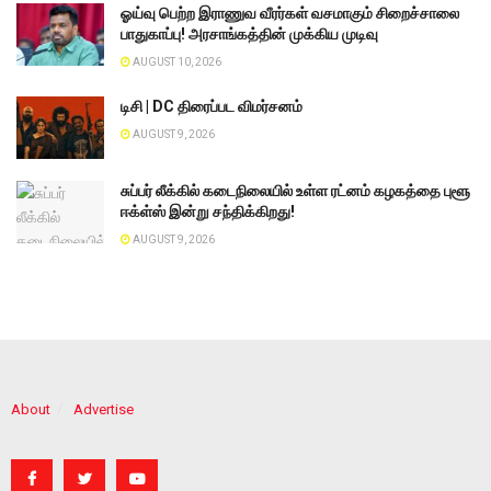
ஓய்வு பெற்ற இராணுவ வீரர்கள் வசமாகும் சிறைச்சாலை
பாதுகாப்பு! அரசாங்கத்தின் முக்கிய முடிவு
AUGUST 10, 2026
டிசி | DC திரைப்பட விமர்சனம்
AUGUST 9, 2026
சுப்பர் லீக்கில் கடைநிலையில் உள்ள ரட்னம் கழகத்தை புளூ
ஈக்ள்ஸ் இன்று சந்திக்கிறது!
AUGUST 9, 2026
About
Advertise