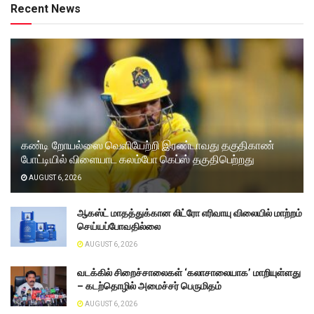
Recent News
கண்டி றோயல்ஸை வெளியேற்றி இரண்டாவது தகுதிகாண்
போட்டியில் விளையாட கலம்போ கெப்ஸ் தகுதிபெற்றது
AUGUST 6, 2026
ஆகஸ்ட் மாதத்துக்கான லிட்ரோ எரிவாயு விலையில் மாற்றம்
செய்யப்போவதில்லை
AUGUST 6, 2026
வடக்கில் சிறைச்சாலைகள் ‘கலாசாலையாக’ மாறியுள்ளது
– கடற்தொழில் அமைச்சர் பெருமிதம்
AUGUST 6, 2026