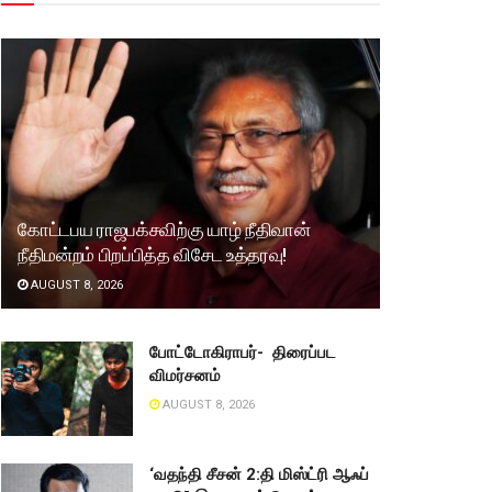
கோட்டபய ராஜபக்சவிற்கு யாழ் நீதிவான்
நீதிமன்றம் பிறப்பித்த விசேட உத்தரவு!
AUGUST 8, 2026
போட்டோகிராபர்- ‌ திரைப்பட
விமர்சனம்
AUGUST 8, 2026
‘வதந்தி சீசன் 2:தி மிஸ்ட்ரி ஆஃப்