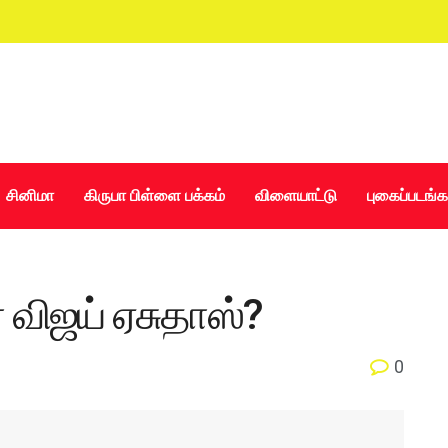
சினிமா
கிருபா பிள்ளை பக்கம்
விளையாட்டு
புகைப்படங்க
 விஜய் ஏசுதாஸ்?
0