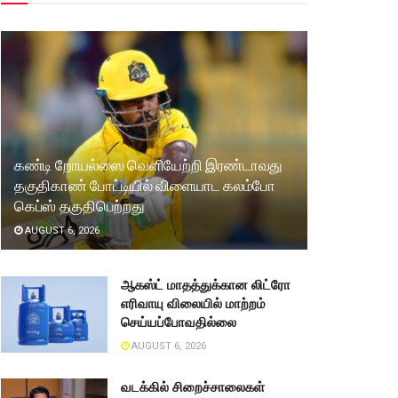
கண்டி றோயல்ஸை வெளியேற்றி இரண்டாவது
தகுதிகாண் போட்டியில் விளையாட கலம்போ
கெப்ஸ் தகுதிபெற்றது
AUGUST 6, 2026
ஆகஸ்ட் மாதத்துக்கான லிட்ரோ
எரிவாயு விலையில் மாற்றம்
செய்யப்போவதில்லை
AUGUST 6, 2026
வடக்கில் சிறைச்சாலைகள்