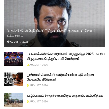
‘வதந்தி சீசன் 2:தி மிஸ்ட்ரி ஆஃப் மணி” இணையத் தொடர்
விமர்சனம்
AUGUST 7, 2026
டயலொக் ஸ்ரீலங்கா கிரிக்கெட் விருது விழா 2025 : உயரிய
விருதுகளை பெத்தும், சமரி வென்றனர்
AUGUST 7, 2026
முன்னாள் அமைச்சர் லக்ஷ்மன் யாப்பா அபேவர்தன
பிணையில் விடுதலை!
AUGUST 7, 2026
யாழ்ப்பாணம் சிறைச்சாலையிலும் பாதுகாப்பு பலப்படுத்தல்
AUGUST 7, 2026