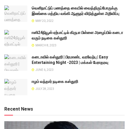
வெளிநாட்டுப் பணத்தை கையில் வைத்திருப்போருக்கு
இலங்கை மத்திய வங்கி ஆளுநர் விடுத்துள்ள அறிவிப்பு
MAY 20, 2022
ஈஸி24நியூஸ் ஏற்பாட்டில் கிருபா பிள்ளை அழைப்பில் கனடா
வரும் நடிகை கஸ்தூரி
MARCH 8, 2023
கனடாவில் கஸ்தூரி | பிரமாண்ட வரவேற்பு | Easy
Entertaining Night -2023 | மக்கள் பேராதரவு
JUNE 6, 2023
ஈழம் வந்தார் நடிகை கஸ்தூரி
JULY 28, 2023
Recent News