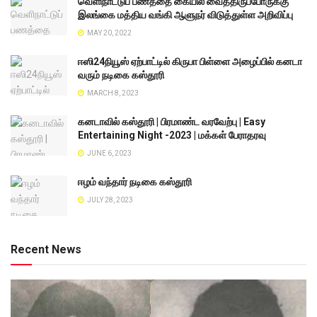
வெளிநாட்டுப் பணத்தை கையில் வைத்திருப்போருக்கு
இலங்கை மத்திய வங்கி ஆளுநர் விடுத்துள்ள அறிவிப்பு
MAY 20, 2022
ஈஸி24நியூஸ் ஏற்பாட்டில் கிருபா பிள்ளை அழைப்பில் கனடா
வரும் நடிகை கஸ்தூரி
MARCH 8, 2023
கனடாவில் கஸ்தூரி | பிரமாண்ட வரவேற்பு | Easy
Entertaining Night -2023 | மக்கள் பேராதரவு
JUNE 6, 2023
ஈழம் வந்தார் நடிகை கஸ்தூரி
JULY 28, 2023
Recent News