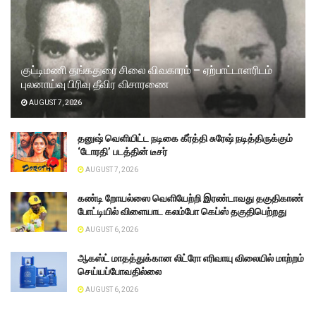
குட்டிமணி தங்கதுரை சிலை விவகாரம் – ஏற்பாட்டாளரிடம்
புலனாய்வு பிரிவு தீவிர விசாரணை
AUGUST 7, 2026
தனுஷ் வெளியிட்ட நடிகை கீர்த்தி சுரேஷ் நடித்திருக்கும்
‘டோரதி’ படத்தின் டீசர்
AUGUST 7, 2026
கண்டி றோயல்ஸை வெளியேற்றி இரண்டாவது தகுதிகாண்
போட்டியில் விளையாட கலம்போ கெப்ஸ் தகுதிபெற்றது
AUGUST 6, 2026
ஆகஸ்ட் மாதத்துக்கான லிட்ரோ எரிவாயு விலையில் மாற்றம்
செய்யப்போவதில்லை
AUGUST 6, 2026