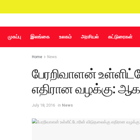
முகப்பு
இலங்கை
உலகம்
அரசியல்
கட்டுரைகள்
Home
News
பேரறிவாளன் உள்ளிட்
எதிரான வழக்கு: ஆக
July 18, 2016
in
News