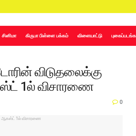
சினிமா
கிருபா பிள்ளை பக்கம்
விளையாட்டு
புகைப்படங்க
டோரின் விடுதலைக்கு
ஸ்ட் 1ல் விசாரணை
0