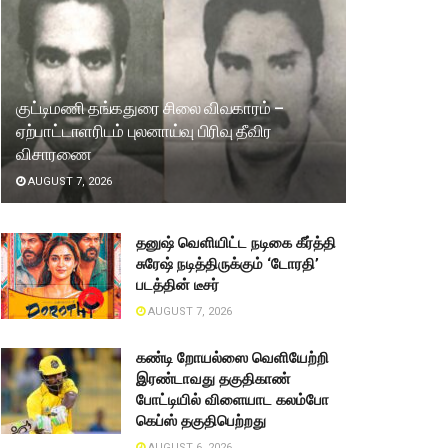
குட்டிமணி தங்கதுரை சிலை விவகாரம் –
ஏற்பாட்டாளரிடம் புலனாய்வு பிரிவு தீவிர
விசாரணை
AUGUST 7, 2026
தனுஷ் வெளியிட்ட நடிகை கீர்த்தி
சுரேஷ் நடித்திருக்கும் ‘டோரதி’
படத்தின் டீசர்
AUGUST 7, 2026
கண்டி றோயல்ஸை வெளியேற்றி
இரண்டாவது தகுதிகாண்
போட்டியில் விளையாட கலம்போ
கெப்ஸ் தகுதிபெற்றது
AUGUST 6, 2026