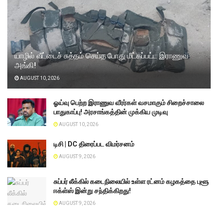
யாழில் வீட்டைச் சுத்தம் செய்த போது மீட்கப்பட்ட இராணுவ
அங்கி!
AUGUST 10, 2026
ஓய்வு பெற்ற இராணுவ வீரர்கள் வசமாகும் சிறைச்சாலை
பாதுகாப்பு! அரசாங்கத்தின் முக்கிய முடிவு
AUGUST 10, 2026
டிசி | DC திரைப்பட விமர்சனம்
AUGUST 9, 2026
சுப்பர் லீக்கில் கடைநிலையில் உள்ள ரட்னம் கழகத்தை புளூ
ஈக்ள்ஸ் இன்று சந்திக்கிறது!
AUGUST 9, 2026