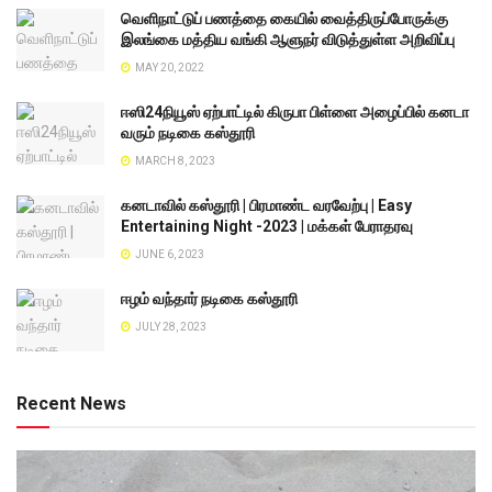
வெளிநாட்டுப் பணத்தை கையில் வைத்திருப்போருக்கு
இலங்கை மத்திய வங்கி ஆளுநர் விடுத்துள்ள அறிவிப்பு
MAY 20, 2022
ஈஸி24நியூஸ் ஏற்பாட்டில் கிருபா பிள்ளை அழைப்பில் கனடா
வரும் நடிகை கஸ்தூரி
MARCH 8, 2023
கனடாவில் கஸ்தூரி | பிரமாண்ட வரவேற்பு | Easy
Entertaining Night -2023 | மக்கள் பேராதரவு
JUNE 6, 2023
ஈழம் வந்தார் நடிகை கஸ்தூரி
JULY 28, 2023
Recent News