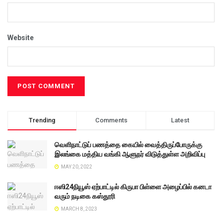
Website
Trending
Comments
Latest
வெளிநாட்டுப் பணத்தை கையில் வைத்திருப்போருக்கு
இலங்கை மத்திய வங்கி ஆளுநர் விடுத்துள்ள அறிவிப்பு
MAY 20, 2022
ஈஸி24நியூஸ் ஏற்பாட்டில் கிருபா பிள்ளை அழைப்பில் கனடா
வரும் நடிகை கஸ்தூரி
MARCH 8, 2023