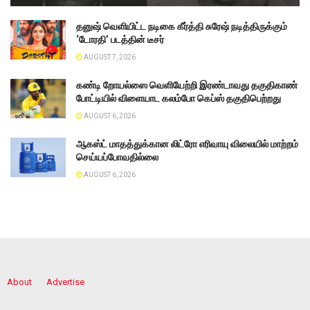
தனுஷ் வெளியிட்ட நடிகை கீர்த்தி சுரேஷ் நடித்திருக்கும்
‘டோரதி’ படத்தின் டீசர்
AUGUST 7, 2026
கண்டி றோயல்ஸை வெளியேற்றி இரண்டாவது தகுதிகாண்
போட்டியில் விளையாட கலம்போ கெப்ஸ் தகுதிபெற்றது
AUGUST 6, 2026
ஆகஸ்ட் மாதத்துக்கான லிட்ரோ எரிவாயு விலையில் மாற்றம்
செய்யப்போவதில்லை
AUGUST 6, 2026
About
Advertise