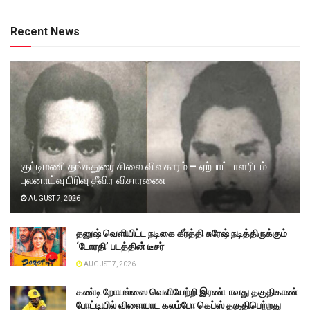
Recent News
குட்டிமணி தங்கதுரை சிலை விவகாரம் – ஏற்பாட்டாளரிடம்
புலனாய்வு பிரிவு தீவிர விசாரணை
AUGUST 7, 2026
தனுஷ் வெளியிட்ட நடிகை கீர்த்தி சுரேஷ் நடித்திருக்கும்
‘டோரதி’ படத்தின் டீசர்
AUGUST 7, 2026
கண்டி றோயல்ஸை வெளியேற்றி இரண்டாவது தகுதிகாண்
போட்டியில் விளையாட கலம்போ கெப்ஸ் தகுதிபெற்றது