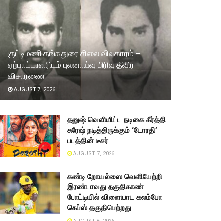
குட்டிமணி தங்கதுரை சிலை விவகாரம் –
ஏற்பாட்டாளரிடம் புலனாய்வு பிரிவு தீவிர
விசாரணை
AUGUST 7, 2026
தனுஷ் வெளியிட்ட நடிகை கீர்த்தி
சுரேஷ் நடித்திருக்கும் ‘டோரதி’
படத்தின் டீசர்
AUGUST 7, 2026
கண்டி றோயல்ஸை வெளியேற்றி
இரண்டாவது தகுதிகாண்
போட்டியில் விளையாட கலம்போ
கெப்ஸ் தகுதிபெற்றது
AUGUST 6, 2026