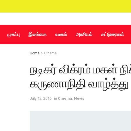
முகப்பு
இலங்கை
உலகம்
அரசியல்
கட்டுரைகள்
Home
Cinema
நடிகர் விக்ரம் மகள் ந
கருணாநிதி வாழ்த்து
July 12, 2016
in
Cinema
,
News