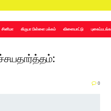
சினிமா
கிருபா பிள்ளை பக்கம்
விளையாட்டு
புகைப்படங்க
ிச்சயதார்த்தம்:
0