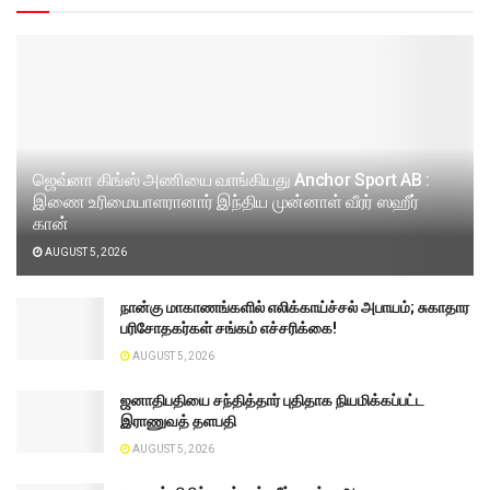
ஜெவ்னா கிங்ஸ் அணியை வாங்கியது Anchor Sport AB :
இணை உரிமையாளரானார் இந்திய முன்னாள் வீரர் ஸஹீர்
கான்
AUGUST 5, 2026
நான்கு மாகாணங்களில் எலிக்காய்ச்சல் அபாயம்; சுகாதார
பரிசோதகர்கள் சங்கம் எச்சரிக்கை!
AUGUST 5, 2026
ஜனாதிபதியை சந்தித்தார் புதிதாக நியமிக்கப்பட்ட
இராணுவத் தளபதி
AUGUST 5, 2026