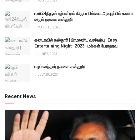
MAY 20, 2022
ஈஸி24நியூஸ் ஏற்பாட்டில் கிருபா பிள்ளை அழைப்பில் கனடா
வரும் நடிகை கஸ்தூரி
MARCH 8, 2023
கனடாவில் கஸ்தூரி | பிரமாண்ட வரவேற்பு | Easy
Entertaining Night -2023 | மக்கள் பேராதரவு
JUNE 6, 2023
ஈழம் வந்தார் நடிகை கஸ்தூரி
JULY 28, 2023
Recent News