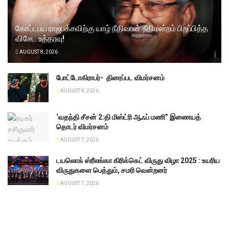
கோட்டபய ராஜபக்சவிற்கு யாழ் நீதிவான் நீதிமன்றம் பிறப்பித்த
விசேட உத்தரவு!
AUGUST 8, 2026
போட்டோகிராபர்- ‌ திரைப்பட விமர்சனம்
AUGUST 8, 2026
‘வதந்தி சீசன் 2:தி மிஸ்ட்ரி ஆஃப் மணி” இணையத்
தொடர் விமர்சனம்
AUGUST 7, 2026
டயலொக் ஸ்ரீலங்கா கிரிக்கெட் விருது விழா 2025 : உயரிய
விருதுகளை பெத்தும், சமரி வென்றனர்
AUGUST 7, 2026