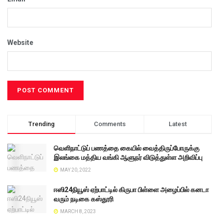
Website
Trending
Comments
Latest
வெளிநாட்டுப் பணத்தை கையில் வைத்திருப்போருக்கு
இலங்கை மத்திய வங்கி ஆளுநர் விடுத்துள்ள அறிவிப்பு
MAY 20, 2022
ஈஸி24நியூஸ் ஏற்பாட்டில் கிருபா பிள்ளை அழைப்பில் கனடா
வரும் நடிகை கஸ்தூரி
MARCH 8, 2023