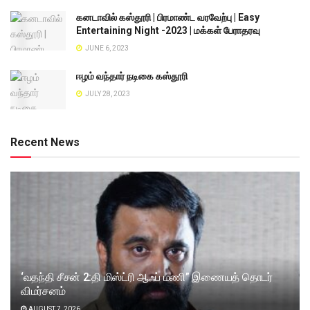
கனடாவில் கஸ்தூரி | பிரமாண்ட வரவேற்பு | Easy
Entertaining Night -2023 | மக்கள் பேராதரவு
JUNE 6, 2023
ஈழம் வந்தார் நடிகை கஸ்தூரி
JULY 28, 2023
Recent News
‘வதந்தி சீசன் 2:தி மிஸ்ட்ரி ஆஃப் மணி” இணையத் தொடர்
விமர்சனம்
AUGUST 7, 2026