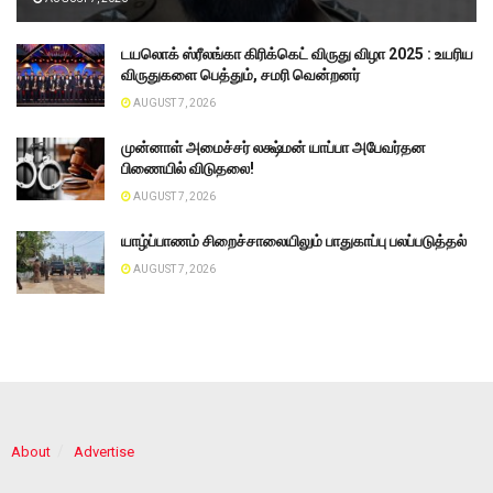
டயலொக் ஸ்ரீலங்கா கிரிக்கெட் விருது விழா 2025 : உயரிய
விருதுகளை பெத்தும், சமரி வென்றனர்
AUGUST 7, 2026
முன்னாள் அமைச்சர் லக்ஷ்மன் யாப்பா அபேவர்தன
பிணையில் விடுதலை!
AUGUST 7, 2026
யாழ்ப்பாணம் சிறைச்சாலையிலும் பாதுகாப்பு பலப்படுத்தல்
AUGUST 7, 2026
About
Advertise