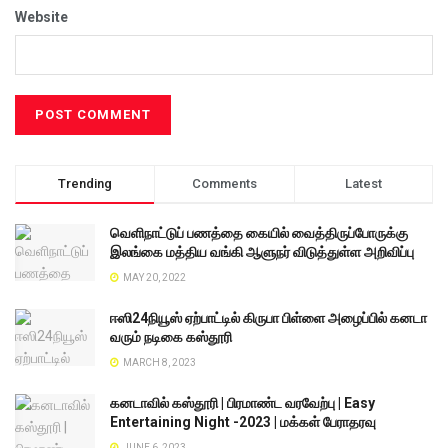
Website
Trending
Comments
Latest
வெளிநாட்டுப் பணத்தை கையில் வைத்திருப்போருக்கு
இலங்கை மத்திய வங்கி ஆளுநர் விடுத்துள்ள அறிவிப்பு
MAY 20, 2022
ஈஸி24நியூஸ் ஏற்பாட்டில் கிருபா பிள்ளை அழைப்பில் கனடா
வரும் நடிகை கஸ்தூரி
MARCH 8, 2023
கனடாவில் கஸ்தூரி | பிரமாண்ட வரவேற்பு | Easy
Entertaining Night -2023 | மக்கள் பேராதரவு
JUNE 6, 2023