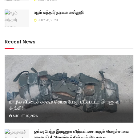
ஈழம் வந்தார் நடிகை கஸ்தூரி
JULY 28, 2023
Recent News
யாழில் வீட்டைச் சுத்தம் செய்த போது மீட்கப்பட்ட இராணுவ
அங்கி!
AUGUST 10, 2026
ஓய்வு பெற்ற இராணுவ வீரர்கள் வசமாகும் சிறைச்சாலை
பாதுகாப்பு! அரசாங்கத்தின் முக்கிய முடிவு