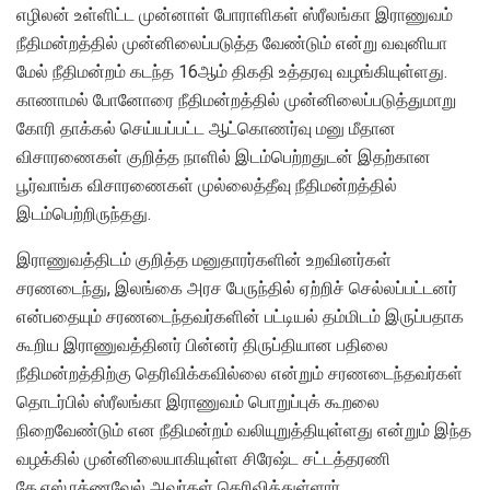
எழிலன் உள்ளிட்ட முன்னாள் போராளிகள் ஸ்ரீலங்கா இராணுவம்
நீதிமன்றத்தில் முன்னிலைப்படுத்த வேண்டும் என்று வவுனியா
மேல் நீதிமன்றம் கடந்த 16ஆம் திகதி உத்தரவு வழங்கியுள்ளது.
காணாமல் போனோரை நீதிமன்றத்தில் முன்னிலைப்படுத்துமாறு
கோரி தாக்கல் செய்யப்பட்ட ஆட்கொணர்வு மனு மீதான
விசாரணைகள் குறித்த நாளில் இடம்பெற்றதுடன் இதற்கான
பூர்வாங்க விசாரணைகள் முல்லைத்தீவு நீதிமன்றத்தில்
இடம்பெற்றிருந்தது.
இராணுவத்திடம் குறித்த மனுதாரர்களின் உறவினர்கள்
சரணடைந்து, இலங்கை அரச பேருந்தில் ஏற்றிச் செல்லப்பட்டனர்
என்பதையும் சரணடைந்தவர்களின் பட்டியல் தம்மிடம் இருப்பதாக
கூறிய இராணுவத்தினர் பின்னர் திருப்தியான பதிலை
நீதிமன்றத்திற்கு தெரிவிக்கவில்லை என்றும் சரணடைந்தவர்கள்
தொடர்பில் ஸ்ரீலங்கா இராணுவம் பொறுப்புக் கூறலை
நிறைவேண்டும் என நீதிமன்றம் வலியுறுத்தியுள்ளது என்றும் இந்த
வழக்கில் முன்னிலையாகியுள்ள சிரேஷ்ட சட்டத்தரணி
கே.எஸ்.ரத்ணவேல் அவர்கள் தெரிவித்துள்ளார்.