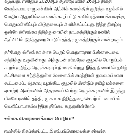
ஆடியது. எனினும் 2020ஆம் ஆண்டு மார்ச் 26ஆம் திகதி
கோத்தபாய ராஜபகச்வின் ஆட்சிக் காலத்தில் குறித்த வழக்கில்
போதிய ஆதரமில்லை எனக் கூறப்பட்டு சுனில் ரத்னாயக்காவுக்கு
பொதுமன்னிப்பும் விடுதலையும் அளிக்கப்பட்டது. இந்த நிகழ்வு
ஒன்றே ஸ்ரீலங்கா நீதித்துறையின் நாடகத்திற்கும் ரணில்
ஆட்சியில் நீதித்துறை போடும் தந்திர முகத்திற்கும் சான்றாகும்.
தற்போது ஸ்ரீலங்கா அரசு பெரும் பொருளாதார பின்னடைவை
சந்தித்து வருகின்றது. அத்துடன் சர்வதேச சூழலில் பொறுப்புக்
கூறல் குறித்த நெருக்கடியும் நிலவுகின்றது. இந்த நிலையில் தமிழ்
கட்சிகளை சந்தித்துள்ள வேளையில் சுமந்திரன் தலைமயிலான
கூட்டமைப்பு ஆதரவு வழங்கிய சூழலில் மீண்டும் தமிழ் மக்களை
ஏமாற்றி அவர்களின் ஆதரவைப் பெற்று நெருக்கடிகளில் இருந்து
மீளவே ரணில் தந்திர முகமாக நீதித்துறை செயற்பட்டமையின்
வெளிப்பாடாகவே இந்த தீர்ப்பை கருதுகின்றோம்.
உள்ளக விசாரணைக்கான பொறியா?
ஈழத்தில் நிகழ்த்தப்பட்ட இனப்படுகொலைக்கு சர்வதே