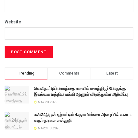
Website
Trending
Comments
Latest
வெளிநாட்டுப் பணத்தை கையில் வைத்திருப்போருக்கு
இலங்கை மத்திய வங்கி ஆளுநர் விடுத்துள்ள அறிவிப்பு
MAY 20, 2022
ஈஸி24நியூஸ் ஏற்பாட்டில் கிருபா பிள்ளை அழைப்பில் கனடா
வரும் நடிகை கஸ்தூரி
MARCH 8, 2023