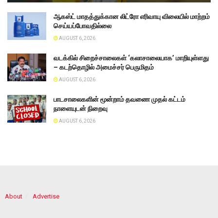
ஆகஸ்ட் மாதத்துக்கான லிட்ரோ எரிவாயு விலையில் மாற்றம்
செய்யப்போவதில்லை
AUGUST 6, 2026
வடக்கில் சிறைச்சாலைகள் ‘கலாசாலையாக’ மாறியுள்ளது
– கடற்தொழில் அமைச்சர் பெருமிதம்
AUGUST 6, 2026
பாடசாலைகளின் மூன்றாம் தவணை முதல் கட்டம்
நாளையுடன் நிறைவு
AUGUST 6, 2026
About
Advertise