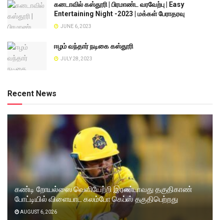
கனடாவில் கஸ்தூரி | பிரமாண்ட வரவேற்பு | Easy
Entertaining Night -2023 | மக்கள் பேராதரவு
JUNE 6, 2023
ஈழம் வந்தார் நடிகை கஸ்தூரி
JULY 28, 2023
Recent News
கண்டி றோயல்ஸை வெளியேற்றி இரண்டாவது தகுதிகாண்
போட்டியில் விளையாட கலம்போ கெப்ஸ் தகுதிபெற்றது
AUGUST 6, 2026