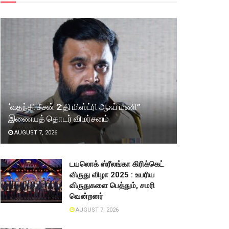
‘வதந்தி சீசன் 2:தி மிஸ்ட்ரி ஆஃப் மணி”
இணையத் தொடர் விமர்சனம்
AUGUST 7, 2026
டயலொக் ஸ்ரீலங்கா கிரிக்கெட்
விருது விழா 2025 : உயரிய
விருதுகளை பெத்தும், சமரி
வென்றனர்
AUGUST 7, 2026