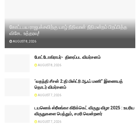
கோட்டபய ராஜபக்சவிற்கு யாழ் நீதிவான் நீதிமன்றம் பிறப்பித்த
விசேட உத்தரவு!
AUGUST 8, 2026
போட்டோகிராபர்- ‌ திரைப்பட விமர்சனம்
AUGUST 8, 2026
‘வதந்தி சீசன் 2:தி மிஸ்ட்ரி ஆஃப் மணி” இணையத்
தொடர் விமர்சனம்
AUGUST 7, 2026
டயலொக் ஸ்ரீலங்கா கிரிக்கெட் விருது விழா 2025 : உயரிய
விருதுகளை பெத்தும், சமரி வென்றனர்
AUGUST 7, 2026