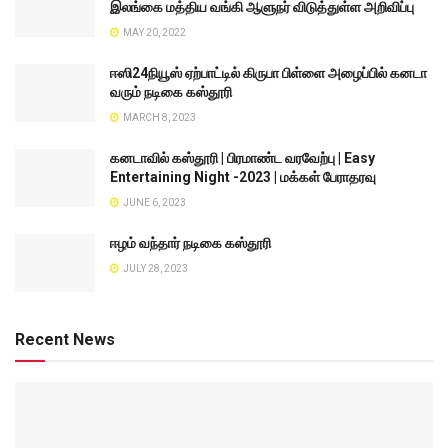
இலங்கை மத்திய வங்கி ஆளுநர் விடுத்துள்ள அறிவிப்பு
MAY 20, 2022
ஈஸி24நியூஸ் ஏற்பாட்டில் கிருபா பிள்ளை அழைப்பில் கனடா
வரும் நடிகை கஸ்தூரி
MARCH 8, 2023
கனடாவில் கஸ்தூரி | பிரமாண்ட வரவேற்பு | Easy
Entertaining Night -2023 | மக்கள் பேராதரவு
JUNE 6, 2023
ஈழம் வந்தார் நடிகை கஸ்தூரி
JULY 28, 2023
Recent News