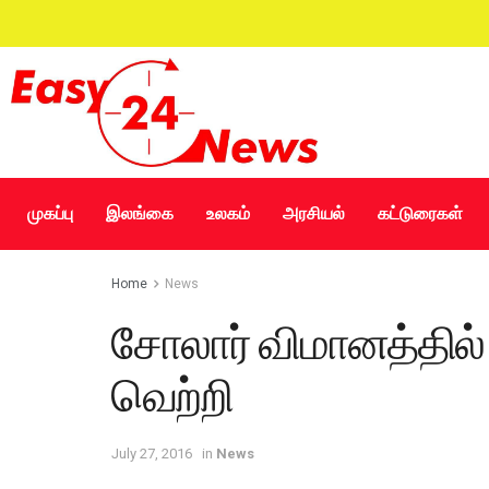
முகப்பு
இலங்கை
உலகம்
அரசியல்
கட்டுரைகள்
Home
News
சோலார் விமானத்தி
வெற்றி
July 27, 2016
in
News