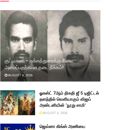
குட்டிமணி – தங்கத்துரைக்கு சிலை
அமைப்பதற்கான தடை நீக்கம்!
AUGUST 6, 2026
ஓகஸ்ட் 7ஆம் திகதி ஜீ 5 டிஜிட்டல்
தளத்தில் வெளியாகும் விஜய்
அண்டனியின் ‘நூறு சாமி’
AUGUST 6, 2026
ஜெவ்னா கிங்ஸ் அணியை