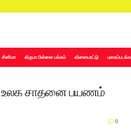
சினிமா
கிருபா பிள்ளை பக்கம்
விளையாட்டு
புகைப்படங்க
ல் உலக சாதனை பயணம்
0