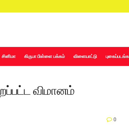
சினிமா
கிருபா பிள்ளை பக்கம்
விளையாட்டு
புகைப்படங்க
றப்பட்ட விமானம்
0