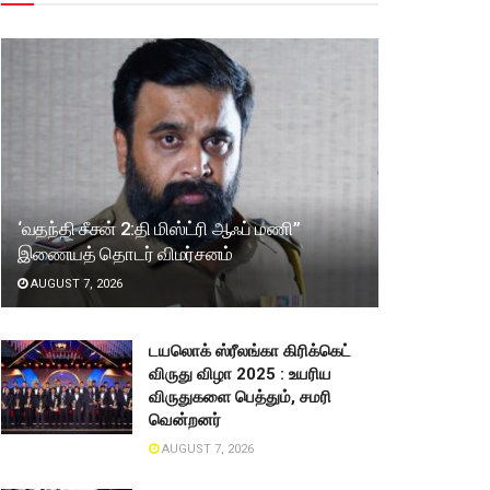
‘வதந்தி சீசன் 2:தி மிஸ்ட்ரி ஆஃப் மணி”
இணையத் தொடர் விமர்சனம்
AUGUST 7, 2026
டயலொக் ஸ்ரீலங்கா கிரிக்கெட்
விருது விழா 2025 : உயரிய
விருதுகளை பெத்தும், சமரி
வென்றனர்
AUGUST 7, 2026