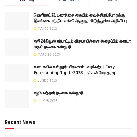
வெளிநாட்டுப் பணத்தை கையில் வைத்திருப்போருக்கு
இலங்கை மத்திய வங்கி ஆளுநர் விடுத்துள்ள அறிவிப்பு
MAY 20, 2022
ஈஸி24நியூஸ் ஏற்பாட்டில் கிருபா பிள்ளை அழைப்பில் கனடா
வரும் நடிகை கஸ்தூரி
MARCH 8, 2023
கனடாவில் கஸ்தூரி | பிரமாண்ட வரவேற்பு | Easy
Entertaining Night -2023 | மக்கள் பேராதரவு
JUNE 6, 2023
ஈழம் வந்தார் நடிகை கஸ்தூரி
JULY 28, 2023
Recent News