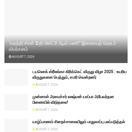
‘வதந்தி சீசன் 2:தி மிஸ்ட்ரி ஆஃப் மணி” இணையத் தொடர்
விமர்சனம்
AUGUST 7, 2026
டயலொக் ஸ்ரீலங்கா கிரிக்கெட் விருது விழா 2025 : உயரிய
விருதுகளை பெத்தும், சமரி வென்றனர்
AUGUST 7, 2026
முன்னாள் அமைச்சர் லக்ஷ்மன் யாப்பா அபேவர்தன
பிணையில் விடுதலை!
AUGUST 7, 2026
யாழ்ப்பாணம் சிறைச்சாலையிலும் பாதுகாப்பு பலப்படுத்தல்
AUGUST 7, 2026