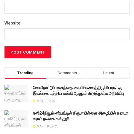
Website
Trending
Comments
Latest
வெளிநாட்டுப் பணத்தை கையில் வைத்திருப்போருக்கு
இலங்கை மத்திய வங்கி ஆளுநர் விடுத்துள்ள அறிவிப்பு
MAY 20, 2022
ஈஸி24நியூஸ் ஏற்பாட்டில் கிருபா பிள்ளை அழைப்பில் கனடா
வரும் நடிகை கஸ்தூரி
MARCH 8, 2023