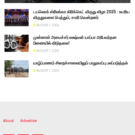
டயலொக் ஸ்ரீலங்கா கிரிக்கெட் விருது விழா 2025 : உயரிய
விருதுகளை பெத்தும், சமரி வென்றனர்
AUGUST 7, 2026
முன்னாள் அமைச்சர் லக்ஷ்மன் யாப்பா அபேவர்தன
பிணையில் விடுதலை!
AUGUST 7, 2026
யாழ்ப்பாணம் சிறைச்சாலையிலும் பாதுகாப்பு பலப்படுத்தல்
AUGUST 7, 2026
About
Advertise