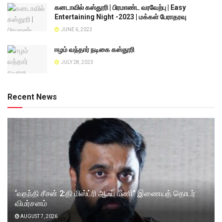
கனடாவில் கஸ்தூரி | பிரமாண்ட வரவேற்பு | Easy
Entertaining Night -2023 | மக்கள் பேராதரவு
JUNE 6, 2023
ஈழம் வந்தார் நடிகை கஸ்தூரி
JULY 28, 2023
Recent News
‘வதந்தி சீசன் 2:தி மிஸ்ட்ரி ஆஃப் மணி” இணையத் தொடர்
விமர்சனம்
AUGUST 7, 2026