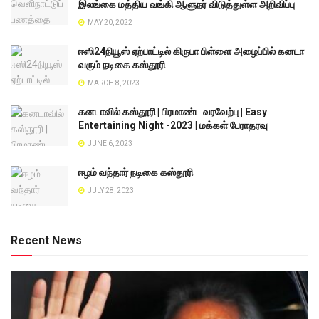
இலங்கை மத்திய வங்கி ஆளுநர் விடுத்துள்ள அறிவிப்பு
MAY 20, 2022
ஈஸி24நியூஸ் ஏற்பாட்டில் கிருபா பிள்ளை அழைப்பில் கனடா
வரும் நடிகை கஸ்தூரி
MARCH 8, 2023
கனடாவில் கஸ்தூரி | பிரமாண்ட வரவேற்பு | Easy
Entertaining Night -2023 | மக்கள் பேராதரவு
JUNE 6, 2023
ஈழம் வந்தார் நடிகை கஸ்தூரி
JULY 28, 2023
Recent News