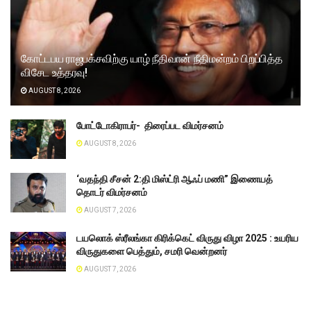
கோட்டபய ராஜபக்சவிற்கு யாழ் நீதிவான் நீதிமன்றம் பிறப்பித்த
விசேட உத்தரவு!
AUGUST 8, 2026
போட்டோகிராபர்- ‌ திரைப்பட விமர்சனம்
AUGUST 8, 2026
‘வதந்தி சீசன் 2:தி மிஸ்ட்ரி ஆஃப் மணி” இணையத்
தொடர் விமர்சனம்
AUGUST 7, 2026
டயலொக் ஸ்ரீலங்கா கிரிக்கெட் விருது விழா 2025 : உயரிய
விருதுகளை பெத்தும், சமரி வென்றனர்
AUGUST 7, 2026