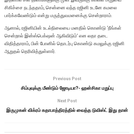
சிகிச்சை நடந்ததாம், சென்னை வந்த ரஜினி உடனே கமலை
பார்க்கவேண்டும் என்று மருத்துவமனைக்கு சென்றாராம்.
ஆனால், ரஜினியின் உடல்நிலையை மனதில் கொண்டு ‘நீங்கள்
சென்றால் இன்ஸ்பெக்‌ஷன் ஆகிவிடும்’ என லதா தடை
விதித்தாராம், பின் போனில் தொடர்பு கொண்டு கமலுக்கு ரஜினி
ஆறுதல் தெரிவித்துள்ளார்.
Previous Post
சிம்புவுக்கு மீண்டும் ஜோடியா?- ஹன்சிகா மறுப்பு
Next Post
இருமுகன் விக்ரம் கதாபாத்திரத்தில் வைத்த டுவிஸ்ட் இது தான்