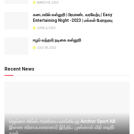
MARCH 8, 2023
கனடாவில் கஸ்தூரி | பிரமாண்ட வரவேற்பு | Easy
Entertaining Night -2023 | மக்கள் பேராதரவு
JUNE 6, 2023
ஈழம் வந்தார் நடிகை கஸ்தூரி
JULY 28, 2023
Recent News
ஜெவ்னா கிங்ஸ் அணியை வாங்கியது Anchor Sport AB :
இணை உரிமையாளரானார் இந்திய முன்னாள் வீரர் ஸஹீர்
கான்