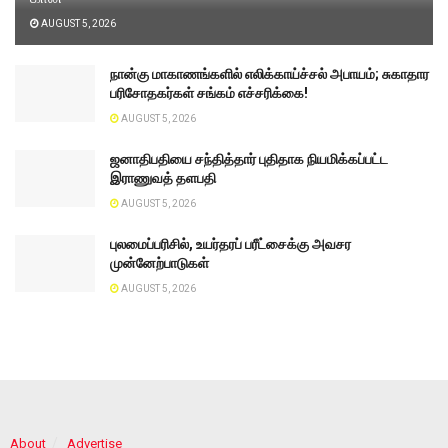
AUGUST 5, 2026
நான்கு மாகாணங்களில் எலிக்காய்ச்சல் அபாயம்; சுகாதார
பரிசோதகர்கள் சங்கம் எச்சரிக்கை!
AUGUST 5, 2026
ஜனாதிபதியை சந்தித்தார் புதிதாக நியமிக்கப்பட்ட
இராணுவத் தளபதி
AUGUST 5, 2026
புலமைப்பரிசில், உயர்தரப் பரீட்சைக்கு அவசர
முன்னேற்பாடுகள்
AUGUST 5, 2026
About
Advertise