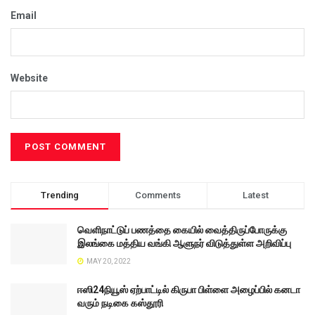
Email
Website
Trending
Comments
Latest
வெளிநாட்டுப் பணத்தை கையில் வைத்திருப்போருக்கு
இலங்கை மத்திய வங்கி ஆளுநர் விடுத்துள்ள அறிவிப்பு
MAY 20, 2022
ஈஸி24நியூஸ் ஏற்பாட்டில் கிருபா பிள்ளை அழைப்பில் கனடா
வரும் நடிகை கஸ்தூரி