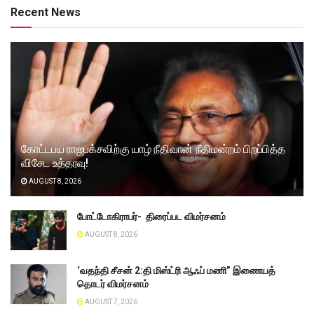
Recent News
கோட்டபய ராஜபக்சவிற்கு யாழ் நீதிவான் நீதிமன்றம் பிறப்பித்த
விசேட உத்தரவு!
AUGUST 8, 2026
போட்டோகிராபர்- ‌ திரைப்பட விமர்சனம்
AUGUST 8, 2026
‘வதந்தி சீசன் 2:தி மிஸ்ட்ரி ஆஃப் மணி” இணையத்
தொடர் விமர்சனம்
AUGUST 7, 2026