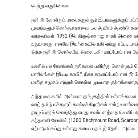
பெற்று வருகின்றன
நதி நீர் தோன்றும் மலைகளுக்கும் இடங்களுக்கும் ம
முகங்களும் சொந்தமானவை. பல ஆயிரம் ஆண்டு காலமா
வந்தவர்கள். 1932 இல் கிருஷ்ணராஜ சாகர் அணை கட்டிய
உருவானது. எனவே இயற்கையில் நதி எங்கு எப்படி பாய்
அந்த நதி நீர் சொந்தமே. அதை பகிர மாட்டோம் என ச
உலகில் பல தேசங்கள் நதிகளை பகிர்ந்து கொள்ளும் பொ
மாநிலங்கள் இப்படி காவிரி நீரை தரமாட்டோம் என நீர்
மனித சமூகம் ஏற்றுக் கொள்ள முடியாத குற்றங்களாகும
அந்த வகையில் அன்னை தமிழகத்தின் உள்ளங்களை க
வாழ் தமிழ் மக்களும் கண்டிக்கிறார்கள் என்ற உணர்
நாமும் குரல் கொடுத்து எமது கண்டனத்தை வெளிப்ப
கந்தசாமி கோவில் (1380 Birchmount Road, Scarb
ஏற்பாடு செய்து உள்ளது கனடிய தமிழர் தேசிய அவை.