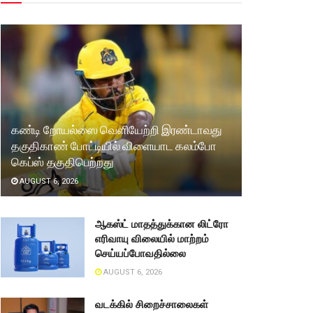
கண்டி றோயல்ஸை வெளியேற்றி இரண்டாவது
தகுதிகாண் போட்டியில் விளையாட கலம்போ
கெப்ஸ் தகுதிபெற்றது
AUGUST 6, 2026
ஆகஸ்ட் மாதத்துக்கான லிட்ரோ
எரிவாயு விலையில் மாற்றம்
செய்யப்போவதில்லை
AUGUST 6, 2026
வடக்கில் சிறைச்சாலைகள்