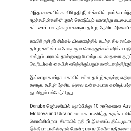
அந்த வகையில் காவிரி நதி நீர் சிக்கலில் புலம் பெயர்ந
ஈழத்தமிழர்களின் குரல் கொடுப்பும் வரலாற்று கடம
கட்டமைப்பாக திகழும் கனடிய தமிழர் தேசிய அவையி
காவிரி நதி நீர் சிக்கல் விவகாரத்தில் கடந்த சில நாட
தமிழர்களின் பல கோடி ரூபா சொத்துக்கள் எரிக்கப்படு
என்றும் பாராமல் தாக்குவது போன்ற பல வேதனை தரு
வெறியர்கள் கையில் எடுத்திருப்பதும் கண்டனத்திற்க
இவ்வாறாக கர்நாடாகாவில் உள்ள தமிழர்களுக்கு எதிர
கனடிய தமிழர் தேசிய அவை வன்மையாக கண்டிப்பதோடு 
துயரிலும் பங்கேற்கிறது.
Danube ஜெர்மனியில் ஆரம்பித்து 10 நாடுகளான Austria
Moldova and Ukraine ஊடாக பயணித்து கருங்கடலில் ச
கொள்கின்றன. சீனாவில் நதி நீர் இணைப்பு திட்டமூடாக
இந்தியா பாகிஸ்தான் போன்ற பல நாடுகளே நதிகளை பக