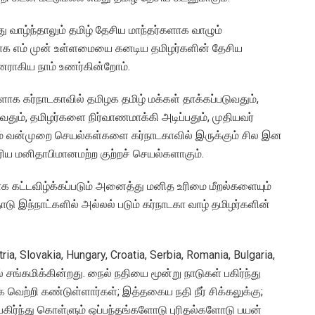
்து வாழ்ந்தாலும் தமிழ் தேசிய மாந்தர்களாக வாழும்
ையாக எம் முன் உள்ளமையை கனடிய தமிழர்களின் தேசிய
னராகிய நாம் உணர்கின்றோம்.
்களாக கர்நாடகாவில் தமிழக தமிழ் மக்கள் தாக்கப்படுவதும்,
வதும், தமிழர்களை நிர்வாணமாக்கி அடிப்பதும், முதியவர்
ம் வன்முறை செயல்கள்களை கர்நாடகாவில் இருக்கும் சில இன
ுரிய மனிதாபிமானமற்ற குற்றச் செயல்களாகும்.
ாக கட்டவிழ்க்கப்படும் அனைத்து மனித உரிமை மீறல்களையும்
இந்நாட்களில் அல்லல் படும் கர்நாடகா வாழ் தமிழர்களின்
, Slovakia, Hungary, Croatia, Serbia, Romania, Bulgaria,
ங்கமிக்கின்றது. நைல் நதியை மூன்று நாடுகள் பகிர்ந்து
 வெற்றி கண்டுள்ளார்கள்; இத்தகைய நதி நீர் சிக்கலுக்கு;
ிர்ந்து கொள்ளும் ஒப்பந்தங்களோடு புரிதல்களோடு பயன்