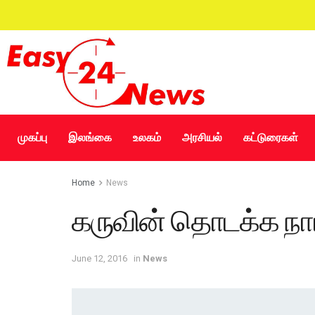
முகப்பு
இலங்கை
உலகம்
அரசியல்
கட்டுரைகள்
Home
News
கருவின் தொடக்க நாட
June 12, 2016
in
News