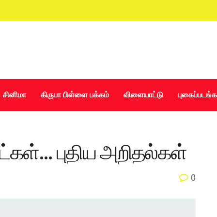
சினிமா
கிருபா பிள்ளை பக்கம்
விளையாட்டு
புகைப்படங்க
்கள்… புதிய அறிதல்கள்
0