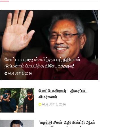
கோட்டபய ராஜபக்சவிற்கு யாழ் நீதிவான்
நீதிமன்றம் பிறப்பித்த விசேட உத்தரவு!
AUGUST 8, 2026
போட்டோகிராபர்- ‌ திரைப்பட
விமர்சனம்
AUGUST 8, 2026
‘வதந்தி சீசன் 2:தி மிஸ்ட்ரி ஆஃப்