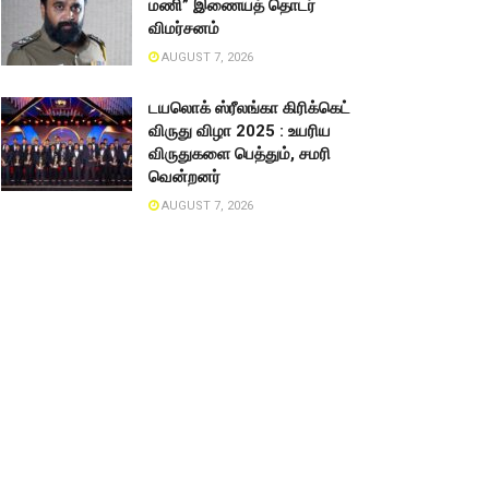
மணி” இணையத் தொடர்
விமர்சனம்
AUGUST 7, 2026
டயலொக் ஸ்ரீலங்கா கிரிக்கெட்
விருது விழா 2025 : உயரிய
விருதுகளை பெத்தும், சமரி
வென்றனர்
AUGUST 7, 2026