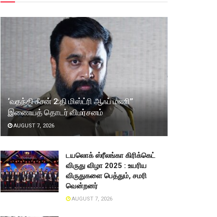
‘வதந்தி சீசன் 2:தி மிஸ்ட்ரி ஆஃப் மணி”
இணையத் தொடர் விமர்சனம்
AUGUST 7, 2026
டயலொக் ஸ்ரீலங்கா கிரிக்கெட்
விருது விழா 2025 : உயரிய
விருதுகளை பெத்தும், சமரி
வென்றனர்
AUGUST 7, 2026