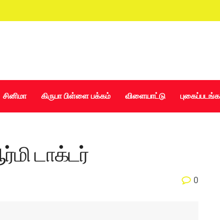
சினிமா
கிருபா பிள்ளை பக்கம்
விளையாட்டு
புகைப்படங்க
ர்மி டாக்டர்
0