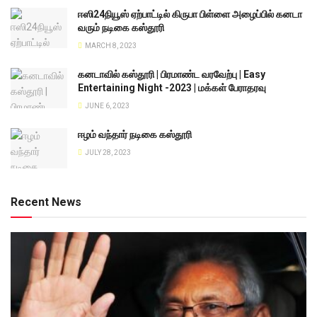
ஈஸி24நியூஸ் ஏற்பாட்டில் கிருபா பிள்ளை அழைப்பில் கனடா
வரும் நடிகை கஸ்தூரி
MARCH 8, 2023
கனடாவில் கஸ்தூரி | பிரமாண்ட வரவேற்பு | Easy
Entertaining Night -2023 | மக்கள் பேராதரவு
JUNE 6, 2023
ஈழம் வந்தார் நடிகை கஸ்தூரி
JULY 28, 2023
Recent News