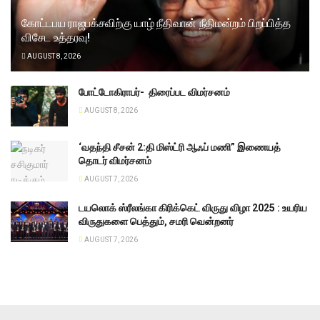
கோட்டபய ராஜபக்சவிற்கு யாழ் நீதிவான் நீதிமன்றம் பிறப்பித்த
விசேட உத்தரவு!
AUGUST 8, 2026
போட்டோகிராபர்- ‌ திரைப்பட விமர்சனம்
AUGUST 8, 2026
‘வதந்தி சீசன் 2:தி மிஸ்ட்ரி ஆஃப் மணி” இணையத்
தொடர் விமர்சனம்
AUGUST 7, 2026
டயலொக் ஸ்ரீலங்கா கிரிக்கெட் விருது விழா 2025 : உயரிய
விருதுகளை பெத்தும், சமரி வென்றனர்
AUGUST 7, 2026