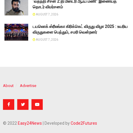
‘வதந்தி சீசன் 2:தி மிஸ்ட்ரி ஆஃப் மணி” இணையத்
தொடர் விமர்சனம்
AUGUST 7, 2026
டயலொக் ஸ்ரீலங்கா கிரிக்கெட் விருது விழா 2025 : உயரிய
விருதுகளை பெத்தும், சமரி வென்றனர்
AUGUST 7, 2026
About
Advertise
© 2022
Easy24News
| Developed by
Code2Futures