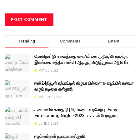
Trending
Comments
Latest
வெளிநாட்டுப் பணத்தை கையில் வைத்திருப்போருக்கு
இலங்கை மத்திய வங்கி ஆளுநர் விடுத்துள்ள அறிவிப்பு
MAY 20, 2022
ஈஸி24நியூஸ் ஏற்பாட்டில் கிருபா பிள்ளை அழைப்பில் கனடா
வரும் நடிகை கஸ்தூரி
MARCH 8, 2023
கனடாவில் கஸ்தூரி | பிரமாண்ட வரவேற்பு | Easy
Entertaining Night -2023 | மக்கள் பேராதரவு
JUNE 6, 2023
ஈழம் வந்தார் நடிகை கஸ்தூரி