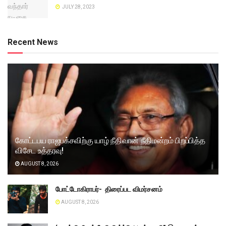
JULY 28, 2023
Recent News
கோட்டபய ராஜபக்சவிற்கு யாழ் நீதிவான் நீதிமன்றம் பிறப்பித்த
விசேட உத்தரவு!
AUGUST 8, 2026
போட்டோகிராபர்- ‌ திரைப்பட விமர்சனம்
AUGUST 8, 2026