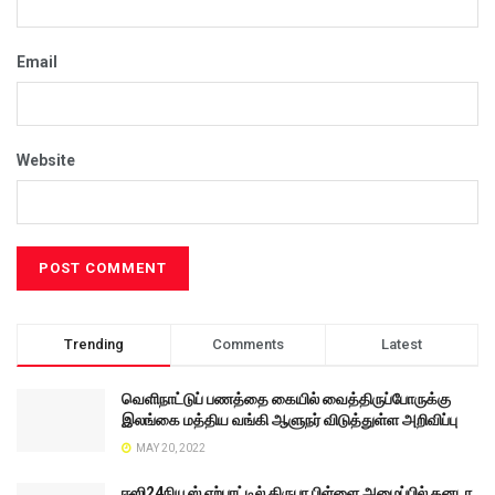
Email
Website
Trending
Comments
Latest
வெளிநாட்டுப் பணத்தை கையில் வைத்திருப்போருக்கு
இலங்கை மத்திய வங்கி ஆளுநர் விடுத்துள்ள அறிவிப்பு
MAY 20, 2022
ஈஸி24நியூஸ் ஏற்பாட்டில் கிருபா பிள்ளை அழைப்பில் கனடா