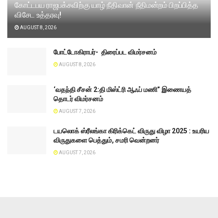
கோட்டபய ராஜபக்சவிற்கு யாழ் நீதிவான் நீதிமன்றம் பிறப்பித்த
விசேட உத்தரவு!
AUGUST 8, 2026
போட்டோகிராபர்- ‌ திரைப்பட விமர்சனம்
AUGUST 8, 2026
‘வதந்தி சீசன் 2:தி மிஸ்ட்ரி ஆஃப் மணி” இணையத்
தொடர் விமர்சனம்
AUGUST 7, 2026
டயலொக் ஸ்ரீலங்கா கிரிக்கெட் விருது விழா 2025 : உயரிய
விருதுகளை பெத்தும், சமரி வென்றனர்
AUGUST 7, 2026