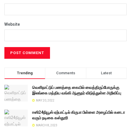
Website
Trending
Comments
Latest
வெளிநாட்டுப் பணத்தை கையில் வைத்திருப்போருக்கு
இலங்கை மத்திய வங்கி ஆளுநர் விடுத்துள்ள அறிவிப்பு
MAY 20, 2022
ஈஸி24நியூஸ் ஏற்பாட்டில் கிருபா பிள்ளை அழைப்பில் கனடா
வரும் நடிகை கஸ்தூரி
MARCH 8, 2023