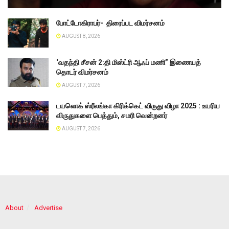
போட்டோகிராபர்- ‌ திரைப்பட விமர்சனம்
AUGUST 8, 2026
‘வதந்தி சீசன் 2:தி மிஸ்ட்ரி ஆஃப் மணி” இணையத்
தொடர் விமர்சனம்
AUGUST 7, 2026
டயலொக் ஸ்ரீலங்கா கிரிக்கெட் விருது விழா 2025 : உயரிய
விருதுகளை பெத்தும், சமரி வென்றனர்
AUGUST 7, 2026
About
Advertise