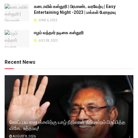
கனடாவில் கஸ்தூரி | பிரமாண்ட வரவேற்பு | Easy
Entertaining Night -2023 | மக்கள் பேராதரவு
JUNE 6, 2023
ஈழம் வந்தார் நடிகை கஸ்தூரி
JULY 28, 2023
Recent News
கோட்டபய ராஜபக்சவிற்கு யாழ் நீதிவான் நீதிமன்றம் பிறப்பித்த
விசேட உத்தரவு!
AUGUST 8, 2026