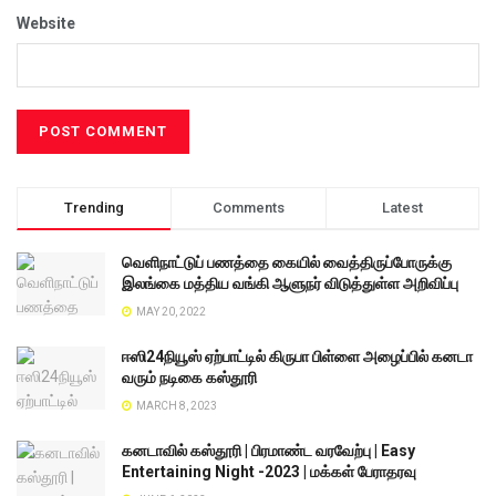
Website
Trending
Comments
Latest
வெளிநாட்டுப் பணத்தை கையில் வைத்திருப்போருக்கு
இலங்கை மத்திய வங்கி ஆளுநர் விடுத்துள்ள அறிவிப்பு
MAY 20, 2022
ஈஸி24நியூஸ் ஏற்பாட்டில் கிருபா பிள்ளை அழைப்பில் கனடா
வரும் நடிகை கஸ்தூரி
MARCH 8, 2023
கனடாவில் கஸ்தூரி | பிரமாண்ட வரவேற்பு | Easy
Entertaining Night -2023 | மக்கள் பேராதரவு