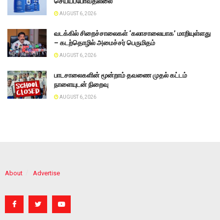
செய்யப்போவதில்லை
AUGUST 6, 2026
வடக்கில் சிறைச்சாலைகள் ‘கலாசாலையாக’ மாறியுள்ளது
– கடற்தொழில் அமைச்சர் பெருமிதம்
AUGUST 6, 2026
பாடசாலைகளின் மூன்றாம் தவணை முதல் கட்டம்
நாளையுடன் நிறைவு
AUGUST 6, 2026
About
Advertise