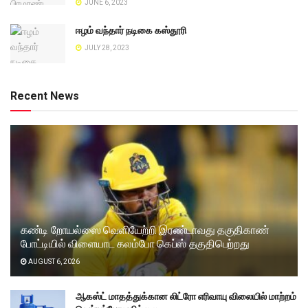
JUNE 6, 2023
ஈழம் வந்தார் நடிகை கஸ்தூரி
JULY 28, 2023
Recent News
கண்டி றோயல்ஸை வெளியேற்றி இரண்டாவது தகுதிகாண்
போட்டியில் விளையாட கலம்போ கெப்ஸ் தகுதிபெற்றது
AUGUST 6, 2026
ஆகஸ்ட் மாதத்துக்கான லிட்ரோ எரிவாயு விலையில் மாற்றம்