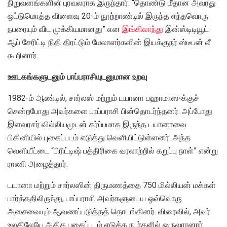
நிறுவனங்களின் புரவலராக இருந்தார். “தொண்டு மீதான அவரது
ஒட்டுமொத்த விளைவு 20-ம் நூற்றாண்டில் இருந்த எந்தவொரு
நபரையும் விட முக்கியமானது” என
இங்கிலாந்து
இன்ஸ்டிடியூட்
ஆப் சேரிட்டி நிதி திரட்டும் மேலாளர்களின் இயக்குநர் ஸ்டீபன் லீ
கூறினார்.
ஊடகங்களுடனும் பாப்பராசியுடனுமான உறவு
1982-ம் ஆண்டில், சார்லஸ் மற்றும் டயானா பஹாமாஸுக்குச்
சென்றபோது அவர்களை பாப்பராசி பின்தொடர்ந்தனர். அப்போது
இளவரசர் வில்லியமுடன் கர்ப்பமாக இருந்த டயானாவை
பிகினியில் புகைப்படம் எடுத்து வெளியிட்டுள்ளனர். அந்த
வெளியீட்டை “பிரிட்டிஷ் பத்திரிகை வரலாற்றில் கறுப்பு நாள்” என்று
ராணி அழைத்தார்.
டயானா மற்றும் சார்லஸின் திருமணத்தை 750 மில்லியன் மக்கள்
பார்த்ததிலிருந்து, பாப்பராசி அவர்களுடைய ஒவ்வொரு
அசைவையும் ஆவணப்படுத்தத் தொடங்கினர். விரைவில், அவர்
உலகிலேயே அதிக புகைப்படம் எடுத்த நபர்களில் ஒருவரானார்.