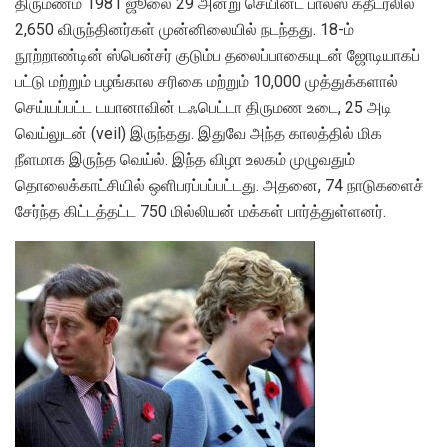
திருமணம் 1981 ஜூலை 29 அன்று செயின்ட் பால்ஸ் கதீட்ரலில்
2,650 விருந்தினர்கள் முன்னிலையில் நடந்தது. 18-ம்
நூற்றாண்டின் ஸ்பென்சர் குடும்ப தலைப்பாகையுடன் ஜோடியாகப்
பட்டு மற்றும் பழங்கால சரிகை மற்றும் 10,000 முத்துக்களால்
செய்யப்பட்ட டயானாவின் டஃபெட்டா திருமண உடை, 25 அடி
வெய்லுடன் (veil) இருந்தது. இதுவே அந்த காலத்தில் மிக
நீளமாக இருந்த வெய்ல். இந்த விழா உலகம் முழுவதும்
தொலைக்காட்சியில் ஒளிபரப்பப்பட்டது. அதனை, 74 நாடுகளைச்
சேர்ந்த கிட்டத்தட்ட 750 மில்லியன் மக்கள் பார்த்துள்ளனர்.