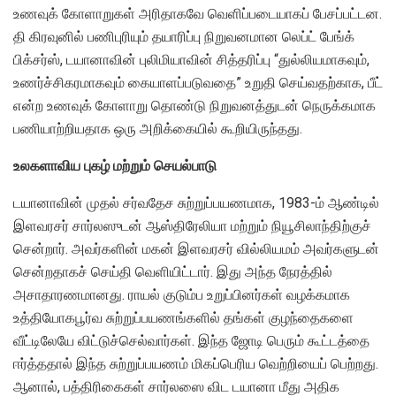
உணவுக் கோளாறுகள் அரிதாகவே வெளிப்படையாகப் பேசப்பட்டன.
தி கிரவுனில் பணிபுரியும் தயாரிப்பு நிறுவனமான லெப்ட் பேங்க்
பிக்சர்ஸ், டயானாவின் புலிமியாவின் சித்தரிப்பு “துல்லியமாகவும்,
உணர்ச்சிகரமாகவும் கையாளப்படுவதை” உறுதி செய்வதற்காக, பீட்
என்ற உணவுக் கோளாறு தொண்டு நிறுவனத்துடன் நெருக்கமாக
பணியாற்றியதாக ஒரு அறிக்கையில் கூறியிருந்தது.
உலகளாவிய புகழ் மற்றும் செயல்பாடு
டயானாவின் முதல் சர்வதேச சுற்றுப்பயணமாக, 1983-ம் ஆண்டில்
இளவரசர் சார்லஸுடன் ஆஸ்திரேலியா மற்றும் நியூசிலாந்திற்குச்
சென்றார். அவர்களின் மகன் இளவரசர் வில்லியமம் அவர்களுடன்
சென்றதாகச் செய்தி வெளியிட்டார். இது அந்த நேரத்தில்
அசாதாரணமானது. ராயல் குடும்ப உறுப்பினர்கள் வழக்கமாக
உத்தியோகபூர்வ சுற்றுப்பயணங்களில் தங்கள் குழந்தைகளை
வீட்டிலேயே விட்டுச்செல்வார்கள். இந்த ஜோடி பெரும் கூட்டத்தை
ஈர்த்ததால் இந்த சுற்றுப்பயணம் மிகப்பெரிய வெற்றியைப் பெற்றது.
ஆனால், பத்திரிகைகள் சார்லஸை விட டயானா மீது அதிக