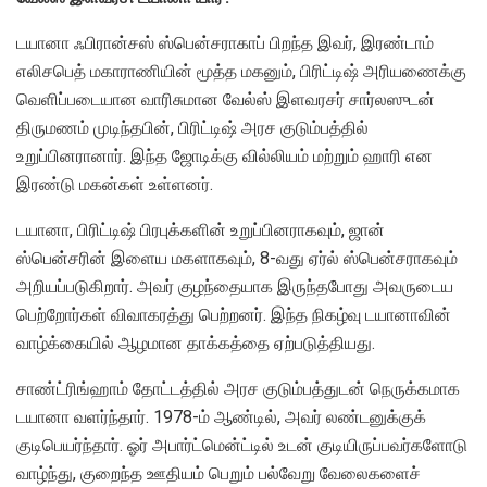
டயானா ஃபிரான்சஸ் ஸ்பென்சராகாப் பிறந்த இவர், இரண்டாம்
எலிசபெத் மகாராணியின் மூத்த மகனும், பிரிட்டிஷ் அரியணைக்கு
வெளிப்படையான வாரிசுமான வேல்ஸ் இளவரசர் சார்லஸுடன்
திருமணம் முடிந்தபின், பிரிட்டிஷ் அரச குடும்பத்தில்
உறுப்பினரானார். இந்த ஜோடிக்கு வில்லியம் மற்றும் ஹாரி என
இரண்டு மகன்கள் உள்ளனர்.
டயானா, பிரிட்டிஷ் பிரபுக்களின் உறுப்பினராகவும், ஜான்
ஸ்பென்சரின் இளைய மகளாகவும், 8-வது ஏர்ல் ஸ்பென்சராகவும்
அறியப்படுகிறார். அவர் குழந்தையாக இருந்தபோது அவருடைய
பெற்றோர்கள் விவாகரத்து பெற்றனர். இந்த நிகழ்வு டயானாவின்
வாழ்க்கையில் ஆழமான தாக்கத்தை ஏற்படுத்தியது.
சாண்ட்ரிங்ஹாம் தோட்டத்தில் அரச குடும்பத்துடன் நெருக்கமாக
டயானா வளர்ந்தார். 1978-ம் ஆண்டில், அவர் லண்டனுக்குக்
குடிபெயர்ந்தார். ஓர் அபார்ட்மென்ட்டில் உடன் குடியிருப்பவர்களோடு
வாழ்ந்து, குறைந்த ஊதியம் பெறும் பல்வேறு வேலைகளைச்