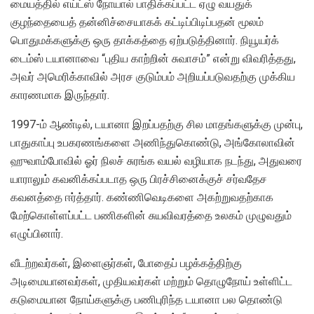
மையத்தில் எய்ட்ஸ் நோயால் பாதிக்கப்பட்ட ஏழு வயதுக்
குழந்தையைத் தன்னிச்சையாகக் கட்டிப்பிடிப்பதன் மூலம்
பொதுமக்களுக்கு ஒரு தாக்கத்தை ஏற்படுத்தினார். நியூயர்க்
டைம்ஸ் டயானாவை “புதிய காற்றின் சுவாசம்” என்று விவரித்தது,
அவர் அமெரிக்காவில் அரச குடும்பம் அறியப்படுவதற்கு முக்கிய
காரணமாக இருந்தார்.
1997-ம் ஆண்டில், டயானா இறப்பதற்கு சில மாதங்களுக்கு முன்பு,
பாதுகாப்பு உபகரணங்களை அணிந்துகொண்டு, அங்கோலாவின்
ஹுவாம்போவில் ஓர் நிலச் சுரங்க வயல் வழியாக நடந்து, அதுவரை
யாராலும் கவனிக்கப்படாத ஒரு பிரச்சினைக்குச் சர்வதேச
கவனத்தை ஈர்த்தார். கண்ணிவெடிகளை அகற்றுவதற்காக
மேற்கொள்ளப்பட்ட பணிகளின் சுயவிவரத்தை உலகம் முழுவதும்
எழுப்பினார்.
வீடற்றவர்கள், இளைஞர்கள், போதைப் பழக்கத்திற்கு
அடிமையானவர்கள், முதியவர்கள் மற்றும் தொழுநோய் உள்ளிட்ட
கடுமையான நோய்களுக்கு பணிபுரிந்த டயானா பல தொண்டு