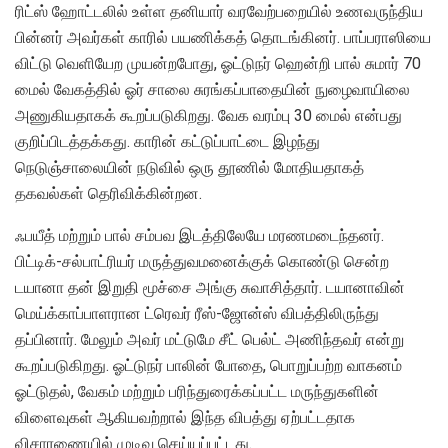
ரிட்ஸ் ஹோட்டலில் உள்ள தனியார் வரவேற்பறையில் உணவருந்திய
பின்னர் அவர்கள் காரில் பயணிக்கத் தொடங்கினர். பாப்பராஸியை
விட்டு வெளியேற முயன்றபோது, ஓட்டுநர் ஹென்றி பால் சுமார் 70
மைல் வேகத்தில் ஓர் சாலை சுரங்கப்பாதையின் நுழைவாயிலை
அணுகியதாகக் கூறப்படுகிறது. வேக வரம்பு 30 மைல் என்பது
குறிப்பிடத்தக்கது. காரின் கட்டுப்பாட்டை இழந்து
நெடுஞ்சாலையின் நடுவில் ஒரு தூணில் மோதியதாகத்
தகவல்கள் தெரிவிக்கின்றன.
ஃபயீத் மற்றும் பால் சம்பவ இடத்திலேயே மரணமடைந்தனர்.
பிட்டிக்-சல்பாட்ரியர் மருத்துவமனைக்குக் கொண்டு சென்ற
டயானா தன் இறுதி மூச்சை அங்கு சுவாசித்தார். டயானாவின்
மெய்க்காப்பாளரான ட்ரெவர் ரீஸ்-ஜோன்ஸ் விபத்திலிருந்து
தப்பினார். மேலும் அவர் மட்டுமே சீட் பெல்ட் அணிந்தவர் என்று
கூறப்படுகிறது. ஓட்டுநர் பாலின் போதை, பொறுப்பற்ற வாகனம்
ஓட்டுதல், வேகம் மற்றும் பரிந்துரைக்கப்பட்ட மருந்துகளின்
விளைவுகள் ஆகியவற்றால் இந்த விபத்து ஏற்பட்டதாக
விசாரணையில் முடிவு செய்யப்பட்டது.