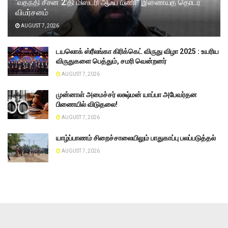
‘வதந்தி சீசன் 2:தி மிஸ்ட்ரி ஆஃப் மணி” இணையத் தொடர்
விமர்சனம்
AUGUST 7, 2026
டயலொக் ஸ்ரீலங்கா கிரிக்கெட் விருது விழா 2025 : உயரிய
விருதுகளை பெத்தும், சமரி வென்றனர்
AUGUST 7, 2026
முன்னாள் அமைச்சர் லக்ஷ்மன் யாப்பா அபேவர்தன
பிணையில் விடுதலை!
AUGUST 7, 2026
யாழ்ப்பாணம் சிறைச்சாலையிலும் பாதுகாப்பு பலப்படுத்தல்
AUGUST 7, 2026