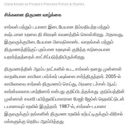
Diana known as People’s Princess Prince & Charles
சிக்கலான திருமண வாழ்க்கை
சார்லஸ் மற்றும் டயானா இடையேயான நிம்மதியற்ற மற்றும்
கஷ்டமான உறவை தி கிரவுன் கவனத்தில் கொள்கிறது. அதாவது,
இருவருக்குமிடையேயான பிளவுகொண்ட வாதங்கள் மற்றும்
திருமணத்திற்குப் புறம்பான உறவுகள் குறித்த கடுமையான
யதார்த்தத்தைக் காட்சிப்படுத்தியிருக்கிறது.
திருமணத்தின் ஆரம்ப நாட்களில் கூட, சார்லஸ் தனது முன்னாள்
காதலியான காமிலா பார்க்கர் பவுல்ஸை சார்ந்திருந்தார். 2005-ல்
காமிலாவை சார்லஸ் திருமணம் செய்து, அவரை டச்சஸ் ஆஃப்
கார்ன்வாலாக மாற்றினார் என்பது குறிப்பிடத்தக்கது. குடும்பத்தின்
முன்னாள் சவாரி பயிற்றுவிப்பாளரான மேஜர் ஜேம்ஸ் ஹெவிட்டுடன்
டயானாவும் உறவில் இருந்தார். 1987-ல், சார்லஸ்-டயானா
இருவருக்கும் தங்களின் திருமண உறவில் ஏற்பட்டிருக்கும் விரிசல்
மக்களுக்கு தெரிய ஆரம்பித்தது.