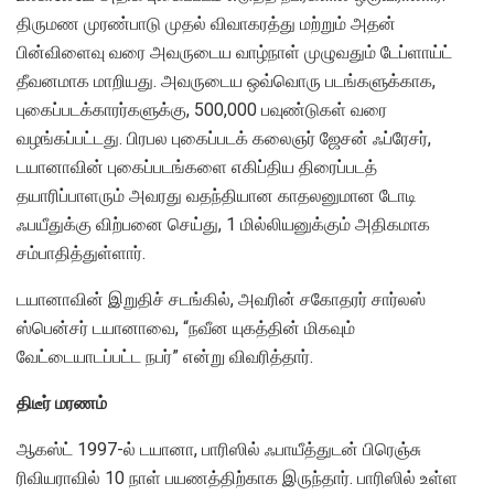
திருமண முரண்பாடு முதல் விவாகரத்து மற்றும் அதன்
பின்விளைவு வரை அவருடைய வாழ்நாள் முழுவதும் டேப்ளாய்ட்
தீவனமாக மாறியது. அவருடைய ஒவ்வொரு படங்களுக்காக,
புகைப்படக்காரர்களுக்கு, 500,000 பவுண்டுகள் வரை
வழங்கப்பட்டது. பிரபல புகைப்படக் கலைஞர் ஜேசன் ஃப்ரேசர்,
டயானாவின் புகைப்படங்களை எகிப்திய திரைப்படத்
தயாரிப்பாளரும் அவரது வதந்தியான காதலனுமான டோடி
ஃபயீதுக்கு விற்பனை செய்து, 1 மில்லியனுக்கும் அதிகமாக
சம்பாதித்துள்ளார்.
டயானாவின் இறுதிச் சடங்கில், அவரின் சகோதரர் சார்லஸ்
ஸ்பென்சர் டயானாவை, “நவீன யுகத்தின் மிகவும்
வேட்டையாடப்பட்ட நபர்” என்று விவரித்தார்.
திடீர் மரணம்
ஆகஸ்ட் 1997-ல் டயானா, பாரிஸில் ஃபாயீத்துடன் பிரெஞ்சு
ரிவியராவில் 10 நாள் பயணத்திற்காக இருந்தார். பாரிஸில் உள்ள