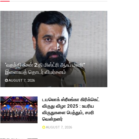
‘வதந்தி சீசன் 2:தி மிஸ்ட்ரி ஆஃப் மணி”
இணையத் தொடர் விமர்சனம்
AUGUST 7, 2026
டயலொக் ஸ்ரீலங்கா கிரிக்கெட்
விருது விழா 2025 : உயரிய
விருதுகளை பெத்தும், சமரி
வென்றனர்
AUGUST 7, 2026