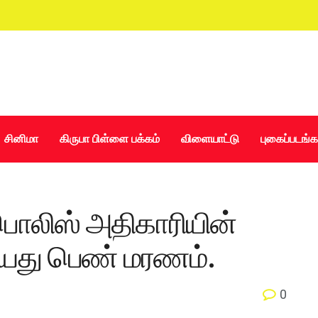
சினிமா
கிருபா பிள்ளை பக்கம்
விளையாட்டு
புகைப்படங்க
ொலிஸ் அதிகாரியின்
யது பெண் மரணம்.
0