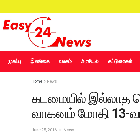
முகப்பு
இலங்கை
உலகம்
அரசியல்
கட்டுரைகள்
Home
News
கடமையில் இல்லாத ப
வாகனம் மோதி 13-வ
June 25, 2016
in
News