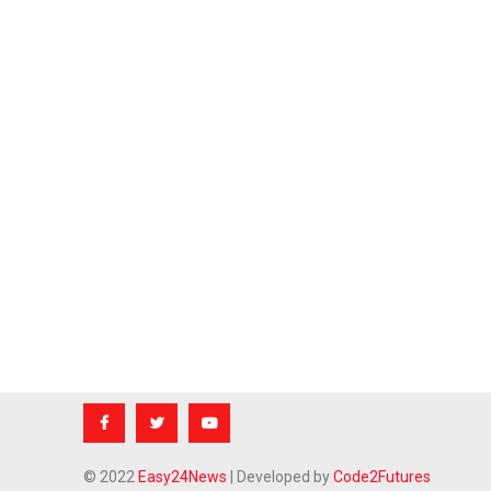
© 2022
Easy24News
| Developed by
Code2Futures