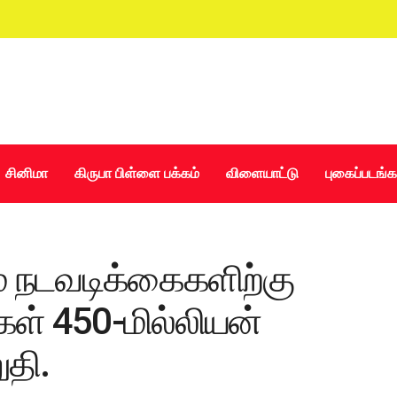
சினிமா
கிருபா பிள்ளை பக்கம்
விளையாட்டு
புகைப்படங்க
் நடவடிக்கைகளிற்கு
்கள் 450-மில்லியன்
தி.