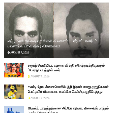
குட்டிமணி தங்கதுரை சிலை விவகாரம் – ஏற்பாட்டாளரிடம்
புலனாய்வு பிரிவு தீவிர விசாரணை
AUGUST 7, 2026
தனுஷ் வெளியிட்ட நடிகை கீர்த்தி சுரேஷ் நடித்திருக்கும்
‘டோரதி’ படத்தின் டீசர்
AUGUST 7, 2026
கண்டி றோயல்ஸை வெளியேற்றி இரண்டாவது தகுதிகாண்
போட்டியில் விளையாட கலம்போ கெப்ஸ் தகுதிபெற்றது
AUGUST 6, 2026
ஆகஸ்ட் மாதத்துக்கான லிட்ரோ எரிவாயு விலையில் மாற்றம்