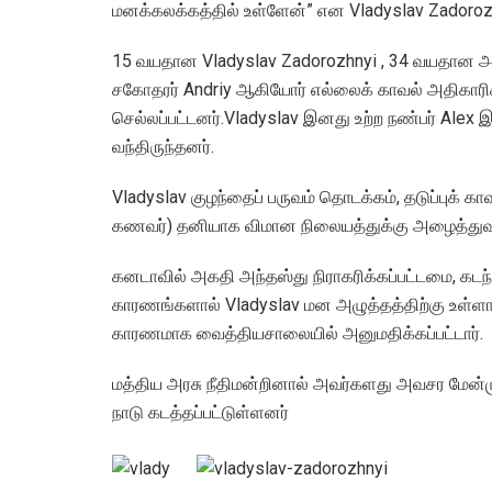
மனக்கலக்கத்தில் உள்ளேன்” என Vladyslav Zadorozh
15 வயதான Vladyslav Zadorozhnyi , 34 வயதான அ
சகோதரர் Andriy ஆகியோர் எல்லைக் காவல் அதிகாரி
செல்லப்பட்டனர்.Vladyslav இனது உற்ற நண்பர் Ale
வந்திருந்தனர்.
Vladyslav குழந்தைப் பருவம் தொடக்கம், தடுப்புக் கா
கணவர்) தனியாக விமான நிலையத்துக்கு அழைத்துவரப்ப
கனடாவில் அகதி அந்தஸ்து நிராகரிக்கப்பட்டமை, கடந்த
காரணங்களால் Vladyslav மன அழுத்தத்திற்கு உள்ளாகி
காரணமாக வைத்தியசாலையில் அனுமதிக்கப்பட்டார்.
மத்திய அரசு நீதிமன்றினால் அவர்களது அவசர மேன்மு
நாடு கடத்தப்பட்டுள்ளனர்