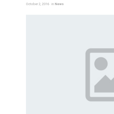
October 2, 2016
in
News