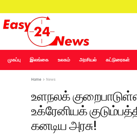
முகப்பு
இலங்கை
உலகம்
அரசியல்
கட்டுரைகள்
Home
News
உளநலக் குறைபாடுள்ள
உக்ரேனியக் குடும்பத
கனடிய அரசு!