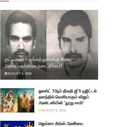
குட்டிமணி – தங்கத்துரைக்கு சிலை
அமைப்பதற்கான தடை நீக்கம்!
AUGUST 6, 2026
ஓகஸ்ட் 7ஆம் திகதி ஜீ 5 டிஜிட்டல்
தளத்தில் வெளியாகும் விஜய்
அண்டனியின் ‘நூறு சாமி’
AUGUST 6, 2026
ஜெவ்னா கிங்ஸ் அணியை